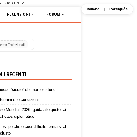
A IL SITO DELL'ADM
Italiano
|
Português
RECENSIONI
FORUM
sino Tradizionali
LI RECENTI
sse “sicure” che non esistono
 termini e le condizioni
 Mondiali 2026: guida alle quote, ai
 al caos diplomatico
s: perché è così difficile fermarsi al
giusto