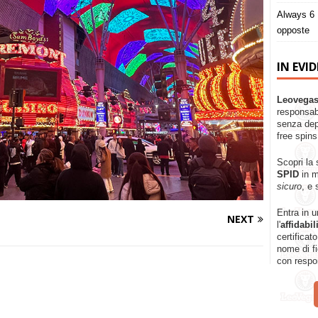
Always 6 
opposte
IN EVI
Leovegas
responsabi
senza dep
free spins
Scopri la 
SPID
in m
sicuro
, e
Entra in 
NEXT
l'
affidabil
certifica
nome di f
con respon