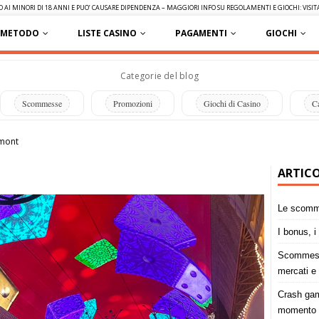
TO AI MINORI DI 18 ANNI E PUO’ CAUSARE DIPENDENZA – MAGGIORI INFO SU REGOLAMENTI E GIOCHI: VISIT
METODO
LISTE CASINO
PAGAMENTI
GIOCHI
Categorie del blog
Scommesse
Promozioni
Giochi di Casino
Ca
mont
ARTICO
Le scomme
I bonus, i
Scommesse
mercati e
Crash game
momento 