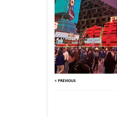
PREVIOUS