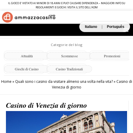
IL GIOCO E’ VIETATO AI MINORI DI 18 ANNI E PUO’ CAUSARE DIPENDENZA – MAGGIORI INFO SU
REGOLAMENTI E GIOCHI: VISITA IL SITO DELL'ADM
Italiano
|
Português
Categorie del blog
Attualità
Scommesse
Promozioni
Giochi di Casino
Casino Tradizionali
Home
»
Quali sono i casino da visitare almeno una volta nella vita?
»
Casino di
Venezia di giorno
Casino di Venezia di giorno