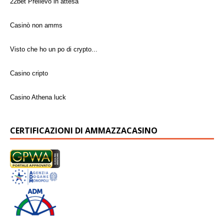
22bet Prelievo in attesa
Casinò non amms
Visto che ho un po di crypto...
Casino cripto
Casino Athena luck
RABONA CASINÒ È AFFIDABILE O È SCAM?
CERTIFICAZIONI DI AMMAZZACASINO
Winnita casinò
Richiesta prelievo
wild tornado paga?
Informazioni su Playzilla