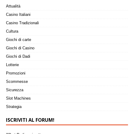
Attualità
Casino Italiani
Casino Tradizionali
Cultura
Giochi di carte
Giochi di Casino
Giochi di Dadi
Lotterie
Promozioni
Scommesse
Sicurezza
Slot Machines
Strategia
ISCRIVITI AL FORUM!