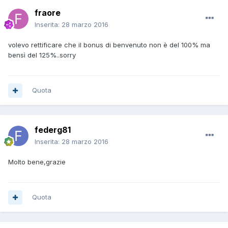
fraore
Inserita:
28 marzo 2016
volevo rettificare che il bonus di benvenuto non è del 100% ma
bensì del 125%..sorry
Quota
federg81
Inserita:
28 marzo 2016
Molto bene,grazie
Quota