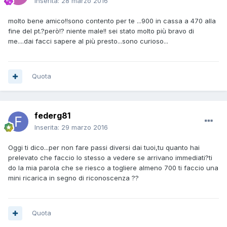
Inserita:
28 marzo 2016
molto bene amico!!sono contento per te ...900 in cassa a 470 alla
fine del pt.?però!? niente male!! sei stato molto più bravo di
me....dai facci sapere al più presto...sono curioso...
Quota
federg81
Inserita:
29 marzo 2016
Oggi ti dico...per non fare passi diversi dai tuoi,tu quanto hai
prelevato che faccio lo stesso a vedere se arrivano immediati?ti
do la mia parola che se riesco a togliere almeno 700 ti faccio una
mini ricarica in segno di riconoscenza ??
Quota