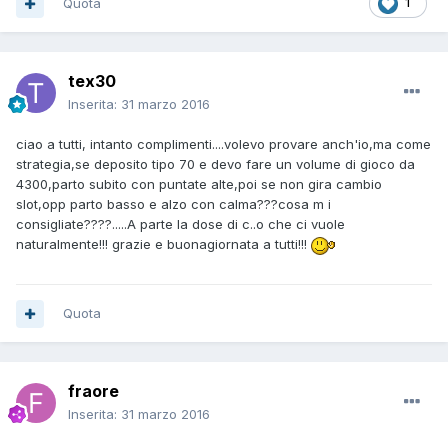
Quota
1
tex30
Inserita:
31 marzo 2016
ciao a tutti, intanto complimenti....volevo provare anch'io,ma come
strategia,se deposito tipo 70 e devo fare un volume di gioco da
4300,parto subito con puntate alte,poi se non gira cambio
slot,opp parto basso e alzo con calma???cosa m i
consigliate????.....A parte la dose di c..o che ci vuole
naturalmente!!! grazie e buonagiornata a tutti!!!
Quota
fraore
Inserita:
31 marzo 2016