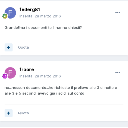
federg81
Inserita:
28 marzo 2016
Grande!!ma i documenti te li hanno chiesti?
Quota
fraore
Inserita:
28 marzo 2016
no...nessun documento...ho richiesto il prelievo alle 3 di notte e
alle 3 e 5 secondi avevo già i soldi sul conto
Quota