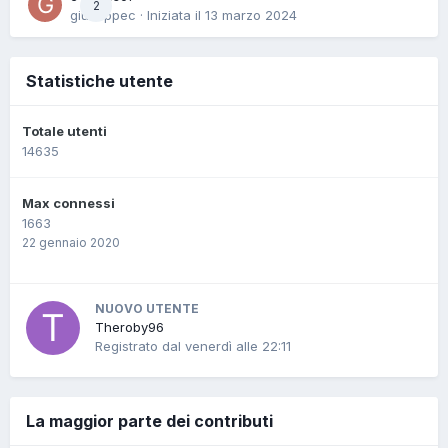
2
giuseppec
· Iniziata il
13 marzo 2024
Statistiche utente
Totale utenti
14635
Max connessi
1663
22 gennaio 2020
NUOVO UTENTE
Theroby96
Registrato dal
venerdì alle 22:11
La maggior parte dei contributi