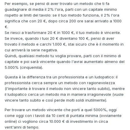
Per esempio, se pensi di aver trovato un metodo che ti fa
guadagnare di media il 2% l'ora, parti con un capitale minimo
rispetto ai limiti del tavolo: se il tuo metodo funziona, il 2% l'ora
significa che con 20 €, dopo circa 200 ore sarai arrivato a 1000
€.
Se riesci a trasformare 20 € in 1000 €, il tuo metodo è vincente.
Se invece, quando i tuoi 20 € diventano 100 €, pensi di aver
trovato il metodo e carchi 1.000 €, stai sicuro che è il momento in
cui arriverà la serie negativa.
Quindi, qualsiasi metodo tu voglia provare, parti con il minimo di
capitale e poi sarà vincente quando l'avrai aumentato almeno del
5.000% (cinquemila).
Questa è la differenza tra un professionista e un ludopatico: il
professionista cerca sempre un metodo con ragionevolezza
(l'importante è trovare il metodo non vincere tanto subito), mentre
il ludopatico cerca un metodo ma in maniera irragionevole (vuole
vincere tanto subito e così perde molti soldi inutilmente).
Per trovare un metodo vincente che porti a quel 5000%, oggi
come oggi con i tavoli da 10 cent di puntata minima (ovviamente
online) ci vogliono circa 10.000 € di investimento in circa
vent'anni di tempo.