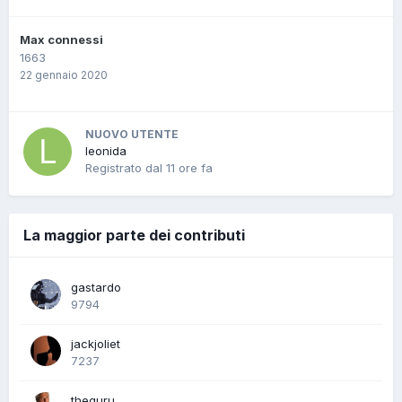
Max connessi
1663
22 gennaio 2020
NUOVO UTENTE
leonida
Registrato dal
11 ore fa
La maggior parte dei contributi
gastardo
9794
jackjoliet
7237
theguru