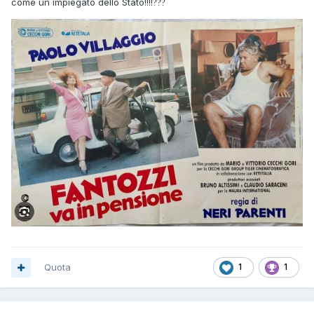
come un impiegato dello Stato!!!!
?
?
?
Quota
1
1