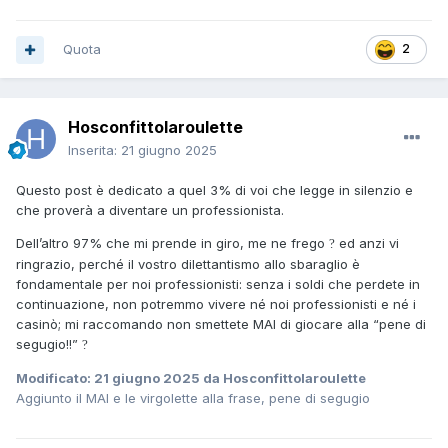
Quota
2
Hosconfittolaroulette
Inserita:
21 giugno 2025
Questo post è dedicato a quel 3% di voi che legge in silenzio e
che proverà a diventare un professionista.
Dell’altro 97% che mi prende in giro, me ne frego
ed anzi vi
?
ringrazio, perché il vostro dilettantismo allo sbaraglio è
fondamentale per noi professionisti: senza i soldi che perdete in
continuazione, non potremmo vivere né noi professionisti e né i
casinò; mi raccomando non smettete MAI di giocare alla “pene di
segugio!!”
?
Modificato:
21 giugno 2025
da Hosconfittolaroulette
Aggiunto il MAI e le virgolette alla frase, pene di segugio