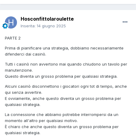
Hosconfittolaroulette
Inserita:
14 giugno 2025
PARTE 2
Prima di pianificare una strategia, dobbiamo necessariamente
difenderci dai casinò.
Tutti i casinò non avvertono mai quando chiudono un tavolo per
manutenzione.
Questo diventa un grosso problema per qualsiasi strategia.
Alcuni casinò disconnettono i giocatori ogni tot di tempo, anche
qui senza avvertire.
E ovviamente, anche questo diventa un grosso problema per
qualsiasi strategia.
La connessione che abbiamo potrebbe interrompersi da un
momento all'altro per qualsiasi motivo.
È chiaro che anche questo diventa un grosso problema per
qualsiasi strategia.