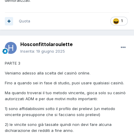
demoralizzati.
Se riesci a trasformare 20 € in 1000 €, il tuo metodo è
vincente.
Se invece, quando i tuoi 20 € diventano 100 €, pensi di aver
trovato il metodo e carchi 1.000 €, stai sicuro che è il
Quota
1
momento in cui arriverà la serie negativa.
Quindi, qualsiasi metodo tu voglia provare, parti con il
minimo di capitale e poi sarà vincente quando l'avrai
aumentato almeno del 5.000% (cinquemila).
Hosconfittolaroulette
Inserita:
19 giugno 2025
Questa è la differenza tra un professionista e un ludopatico:
il professionista cerca sempre un metodo con
PARTE 3
ragionevolezza (l'importante è trovare il metodo non vincere
tanto subito), mentre il ludopatico cerca un metodo ma in
Veniamo adesso alla scelta del casinò online.
maniera irragionevole (vuole vincere tanto subito e così
perde molti soldi inutilmente).
Fino a quando sei in fase di studio, puoi usare qualsiasi casinò.
Per trovare un metodo vincente che porti a quel 5000%,
Ma quando troverai il tuo metodo vincente, gioca solo su casinò
oggi come oggi con i tavoli da 10 cent di puntata minima
autorizzati ADM e per due motivi molto importanti:
(ovviamente online) ci vogliono circa 10.000 € di
1) sono affidabilissimi sotto il profilo dei prelievi (un metodo
investimento in circa vent'anni di tempo.
vincente presuppone che si facciano solo prelievi)
Quindi, tu che mi stai leggendo ed hai vent'anni, sappi che
2) le vincite sono già tassate quindi non devi fare alcuna
non riuscirai mai a trovare un metodo vincente prima dei
dichiarazione dei redditi a fine anno.
tuoi quarant'anni e non prima di aver investito (non perso),