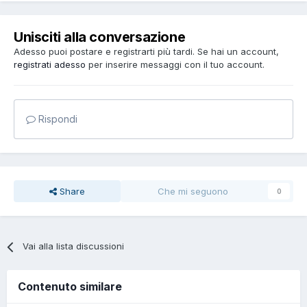
Unisciti alla conversazione
Adesso puoi postare e registrarti più tardi. Se hai un account,
registrati adesso
per inserire messaggi con il tuo account.
Rispondi
Share
Che mi seguono
0
Vai alla lista discussioni
Contenuto similare