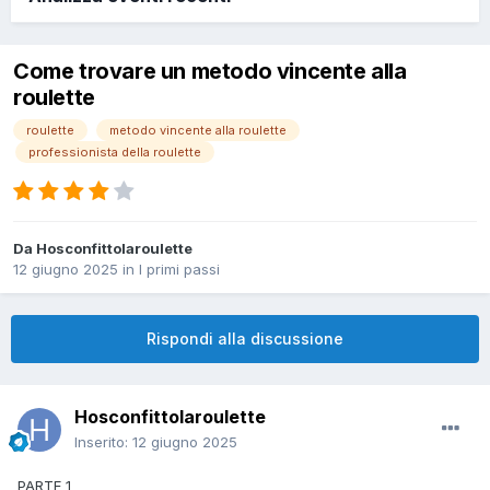
Come trovare un metodo vincente alla
roulette
roulette
metodo vincente alla roulette
professionista della roulette
Da
Hosconfittolaroulette
12 giugno 2025
in
I primi passi
Rispondi alla discussione
Hosconfittolaroulette
Inserito:
12 giugno 2025
PARTE 1