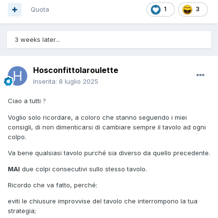
Quota
1
3
3 weeks later...
Hosconfittolaroulette
Inserita:
8 luglio 2025
Ciao a tutti
?
Voglio solo ricordare, a coloro che stanno seguendo i miei
consigli, di non dimenticarsi di cambiare sempre il tavolo ad ogni
colpo.
Va bene qualsiasi tavolo purché sia diverso da quello precedente.
MAI
due colpi consecutivi sullo stesso tavolo.
Ricordo che va fatto, perché:
eviti le chiusure improvvise del tavolo che interrompono la tua
strategia;