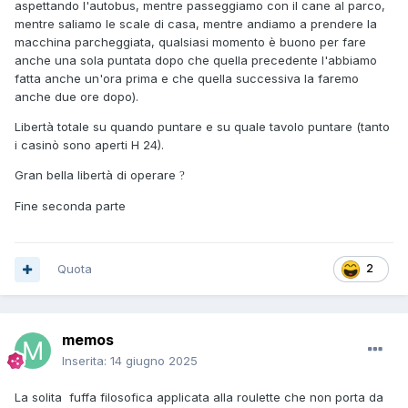
aspettando l'autobus, mentre passeggiamo con il cane al parco,
mentre saliamo le scale di casa, mentre andiamo a prendere la
macchina parcheggiata, qualsiasi momento è buono per fare
anche una sola puntata dopo che quella precedente l'abbiamo
fatta anche un'ora prima e che quella successiva la faremo
anche due ore dopo).
Libertà totale su quando puntare e su quale tavolo puntare (tanto
i casinò sono aperti H 24).
Gran bella libertà di operare
?
Fine seconda parte
Quota
2
memos
Inserita:
14 giugno 2025
La solita fuffa filosofica applicata alla roulette che non porta da