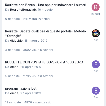
Roulette con Bonus - Una app per indovinare i numeri
Da
RouletteBonuslab
,
16 maggio
0
risposte
241
visualizzazioni
Roulette. Sapete qualcosa di questo portale? Metodo
"Strangle"
Da
didavide
,
18 maggio 2019
3
risposte
3602
visualizzazioni
ROULETTE CON PUNTATE SUPERIORI A 1000 EURO
Da
emba
,
28 aprile 2019
5
risposte
2795
visualizzazioni
programmazione bot
Da
emba
,
27 aprile 2019
19
risposte
4876
visualizzazioni