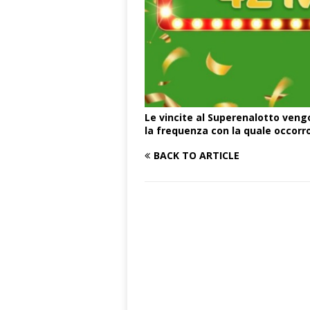
Le vincite al Superenalotto veng
la frequenza con la quale occorr
BACK TO ARTICLE