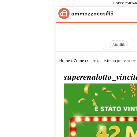
IL GIOCO E’ VIETA
Attualità
Home
»
Come creare un sistema per vincere
superenalotto_vincit