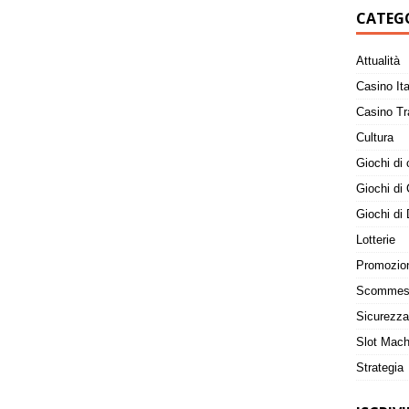
CATEG
Attualità
Casino Ita
Casino Tra
Cultura
Giochi di 
Giochi di
Giochi di 
Lotterie
Promozio
Scommes
Sicurezz
Slot Mach
Strategia