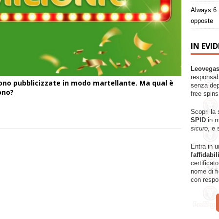
Always 6 
opposte
IN EVI
Leovegas
responsabi
ono pubblicizzate in modo martellante. Ma qual è
senza dep
ono?
free spins
Scopri la 
SPID
in m
sicuro
, e
Entra in 
l'
affidabil
certifica
nome di f
con respon