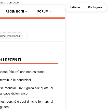
A IL SITO DELL'ADM
Italiano
|
Português
RECENSIONI
FORUM
sino Tradizionali
LI RECENTI
sse “sicure” che non esistono
 termini e le condizioni
 Mondiali 2026: guida alle quote, ai
 al caos diplomatico
s: perché è così difficile fermarsi al
giusto