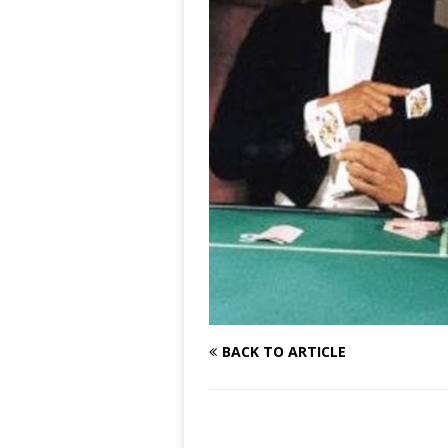
BACK TO ARTICLE