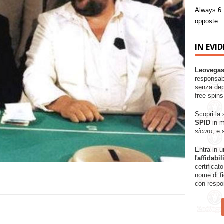
Always 6 
opposte
IN EVI
Leovegas
responsabi
senza dep
free spins
Scopri la 
SPID
in m
sicuro
, e
Entra in 
l'
affidabil
certifica
nome di f
con respon