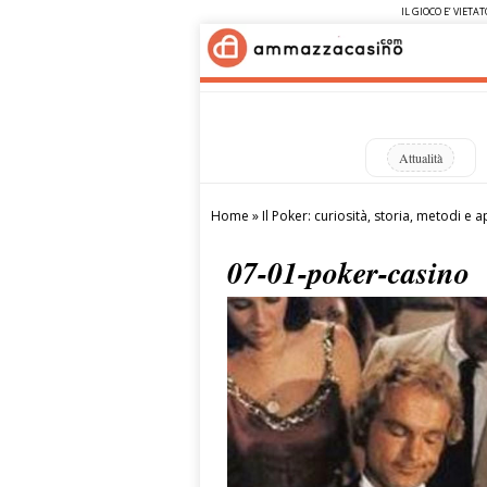
IL GIOCO E’ VIETA
Attualità
Home
»
Il Poker: curiosità, storia, metodi e
07-01-poker-casino