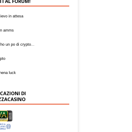
ITI AL FORUM!
ievo in attesa
on amms
ho un po di crypto...
ipto
hena luck
CASINÒ È AFFIDABILE O È SCAM?
ICAZIONI DI
ZACASINO
asinò
prelievo
ado paga?