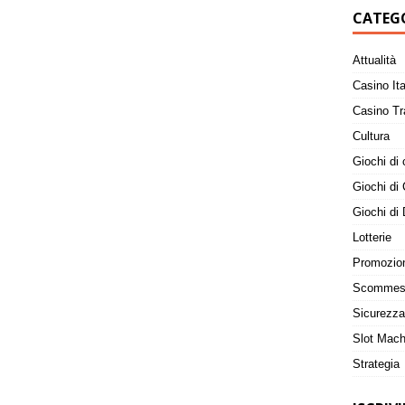
CATEG
Attualità
Casino Ita
Casino Tra
Cultura
Giochi di 
Giochi di
Giochi di 
Lotterie
Promozio
Scommes
Sicurezz
Slot Mach
Strategia