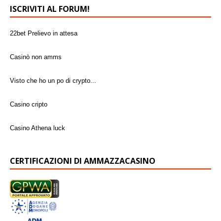
ISCRIVITI AL FORUM!
22bet Prelievo in attesa
Casinò non amms
Visto che ho un po di crypto...
Casino cripto
Casino Athena luck
RABONA CASINÒ È AFFIDABILE O È SCAM?
CERTIFICAZIONI DI AMMAZZACASINO
Winnita casinò
Richiesta prelievo