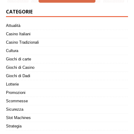
CATEGORIE
Attualità
Casino Italiani
Casino Tradizionali
Cultura
Giochi di carte
Giochi di Casino
Giochi di Dadi
Lotterie
Promozioni
Scommesse
Sicurezza
Slot Machines
Strategia