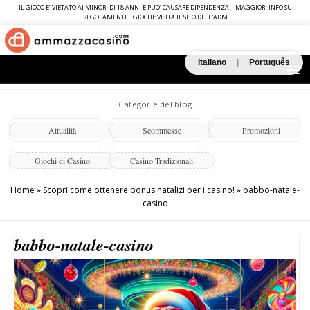
IL GIOCO E’ VIETATO AI MINORI DI 18 ANNI E PUO’ CAUSARE DIPENDENZA – MAGGIORI INFO SU
REGOLAMENTI E GIOCHI: VISITA IL SITO DELL'ADM
Italiano
|
Português
Categorie del blog
Attualità
Scommesse
Promozioni
Giochi di Casino
Casino Tradizionali
Home
»
Scopri come ottenere bonus natalizi per i casino!
»
babbo-natale-
casino
babbo-natale-casino