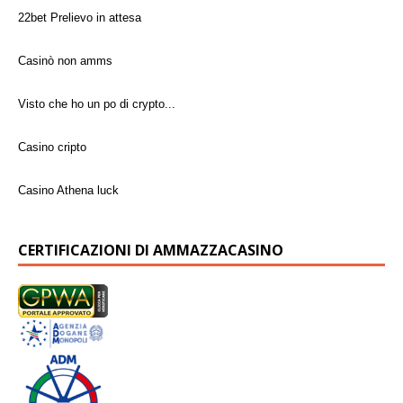
22bet Prelievo in attesa
Casinò non amms
Visto che ho un po di crypto...
Casino cripto
Casino Athena luck
RABONA CASINÒ È AFFIDABILE O È SCAM?
CERTIFICAZIONI DI AMMAZZACASINO
Winnita casinò
Richiesta prelievo
wild tornado paga?