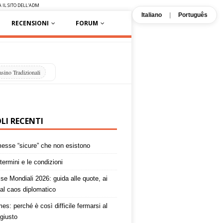
A IL SITO DELL'ADM
Italiano
|
Português
RECENSIONI
FORUM
sino Tradizionali
LI RECENTI
sse “sicure” che non esistono
 termini e le condizioni
 Mondiali 2026: guida alle quote, ai
 al caos diplomatico
s: perché è così difficile fermarsi al
giusto