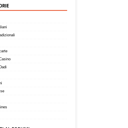
ORIE
liani
dizionali
carte
 Casino
Dadi
ni
se
a
ines