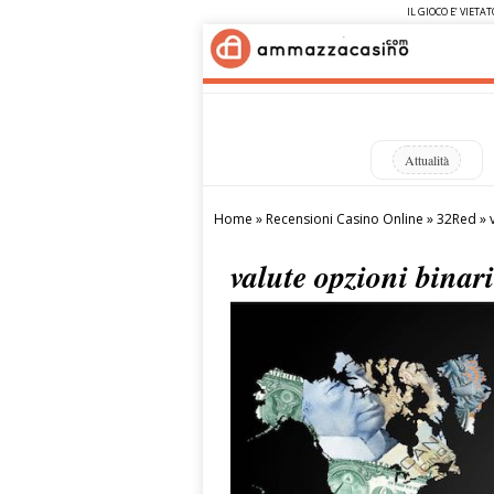
IL GIOCO E’ VIETA
Attualità
Home
»
Recensioni Casino Online
»
32Red
»
valute opzioni binar