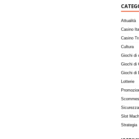
CATEG
Attualità
Casino Ita
Casino Tra
Cultura
Giochi di 
Giochi di
Giochi di 
Lotterie
Promozio
Scommes
Sicurezz
Slot Mach
Strategia