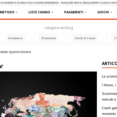
TO AI MINORI DI 18 ANNI E PUO’ CAUSARE DIPENDENZA – MAGGIORI INFO SU REGOLAMENTI E GIOCHI: VISIT
METODO
LISTE CASINO
PAGAMENTI
GIOCHI
Categorie del blog
Scommesse
Promozioni
Giochi di Casino
Ca
valute opzioni binarie
ie
ARTICO
Le scomme
I bonus, i
Scommesse
mercati e
Crash game
momento 