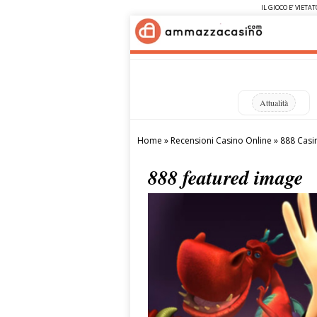
IL GIOCO E’ VIETA
Attualità
Home
»
Recensioni Casino Online
»
888 Casi
888 featured image