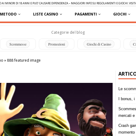
TO AI MINORI DI 18 ANNI E PUO’ CAUSARE DIPENDENZA – MAGGIORI INFO SU REGOLAMENTI E GIOCHI: VISIT
METODO
LISTE CASINO
PAGAMENTI
GIOCHI
Categorie del blog
Scommesse
Promozioni
Giochi di Casino
Ca
no
»
888 featured image
ARTICO
Le scomme
I bonus, i
Scommesse
mercati e
Crash game
momento 