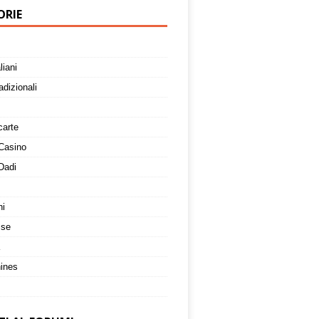
ORIE
liani
dizionali
carte
 Casino
Dadi
ni
se
a
ines