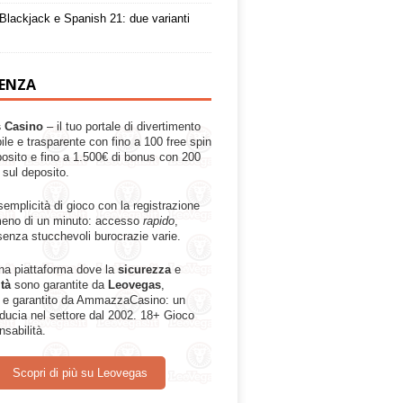
Blackjack e Spanish 21: due varianti
DENZA
 Casino
– il tuo portale di divertimento
le e trasparente con fino a 100 free spin
osito e fino a 1.500€ di bonus con 200
 sul deposito.
semplicità di gioco con la registrazione
eno di un minuto: accesso
rapido
,
 senza stucchevoli burocrazie varie.
una piattaforma dove la
sicurezza
e
ità
sono garantite da
Leovegas
,
to e garantito da AmmazzaCasino: un
iducia nel settore dal 2002. 18+ Gioco
sabilità.
Scopri di più su Leovegas