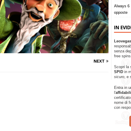
Always 6 
opposte
IN EVI
Leovegas
responsabi
senza dep
free spins
NEXT
Scopri la 
SPID
in m
sicuro
, e
Entra in 
l'
affidabil
certifica
nome di f
con respon