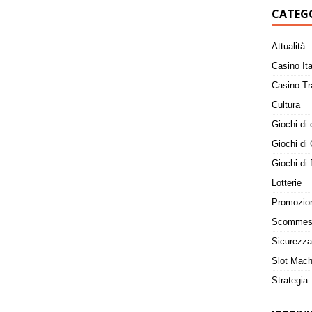
CATEG
Attualità
Casino Ita
Casino Tra
Cultura
Giochi di 
Giochi di
Giochi di 
Lotterie
Promozio
Scommes
Sicurezz
Slot Mach
Strategia