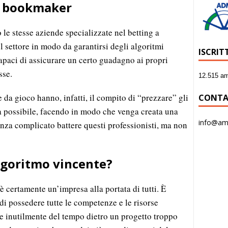
ei bookmaker
Informazio
le stesse aziende specializzate nel betting a
el settore in modo da garantirsi degli algoritmi
ISCRIT
capaci di assicurare un certo guadagno ai propri
sse.
12.515 am
 da gioco hanno, infatti, il compito di “prezzare” gli
CONTA
ia possibile, facendo in modo che venga creata una
info@am
anza complicato battere questi professionisti, ma non
lgoritmo vincente?
 certamente un’impresa alla portata di tutti. È
di possedere tutte le competenze e le risorse
e inutilmente del tempo dietro un progetto troppo