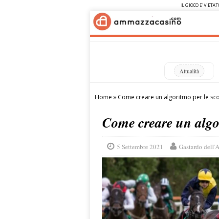
IL GIOCO E’ VIETA
Attualità
Home
»
Come creare un algoritmo per le s
Come creare un algo
5 Settembre 2021
Gastardo dell