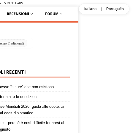
A IL SITO DELL'ADM
Italiano
|
Português
RECENSIONI
FORUM
sino Tradizionali
LI RECENTI
sse “sicure” che non esistono
 termini e le condizioni
 Mondiali 2026: guida alle quote, ai
 al caos diplomatico
s: perché è così difficile fermarsi al
giusto