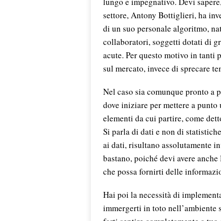
lungo e impegnativo. Devi sapere,
settore, Antony Bottiglieri, ha inv
di un suo personale algoritmo, na
collaboratori, soggetti dotati di 
acute. Per questo motivo in tanti 
sul mercato, invece di sprecare te
Nel caso sia comunque pronto a pe
dove iniziare per mettere a punto 
elementi da cui partire, come dett
Si parla di dati e non di statistich
ai dati, risultano assolutamente inu
bastano, poiché devi avere anche la
che possa fornirti delle informazio
Hai poi la necessità di implement
immergerti in toto nell’ambiente