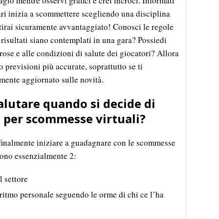
agio mentre osservi grafici e crei incroci. Informati
ari inizia a scommettere scegliendo una disciplina
tirai sicuramente avvantaggiato! Conosci le regole
risultati siano contemplati in una gara? Possiedi
rose e alle condizioni di salute dei giocatori? Allora
 previsioni più accurate, soprattutto se ti
mente aggiornato sulle novità.
valutare quando si decide di
 per scommesse virtuali?
oi finalmente iniziare a guadagnare con le scommesse
 sono essenzialmente 2:
l settore
oritmo personale seguendo le orme di chi ce l’ha