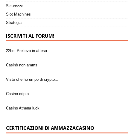
Sicurezza
Slot Machines
Strategia
ISCRIVITI AL FORUM!
22bet Prelievo in attesa
Casinò non amms
Visto che ho un po di crypto...
Casino cripto
Casino Athena luck
RABONA CASINÒ È AFFIDABILE O È SCAM?
CERTIFICAZIONI DI AMMAZZACASINO