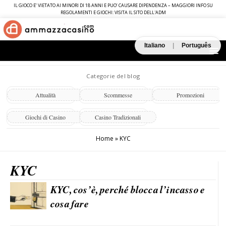
IL GIOCO E’ VIETATO AI MINORI DI 18 ANNI E PUO’ CAUSARE DIPENDENZA – MAGGIORI INFO SU
REGOLAMENTI E GIOCHI: VISITA IL SITO DELL'ADM
Italiano
|
Português
Categorie del blog
Attualità
Scommesse
Promozioni
Giochi di Casino
Casino Tradizionali
Home
»
KYC
KYC
KYC, cos’è, perché blocca l’incasso e
cosa fare