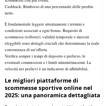
scommesse con più eventi.
Cashback: Rimborso di una percentuale delle perdite
nette.
È fondamentale leggere attentamente i termini e
condizioni associati a ogni bonus. Requisiti di
scommessa (rollover), validità temporale e mercati
eleggibili sono dettagli cruciali che determinano la reale
convenienza di un’offerta.
Verifica sempre i tempi di deposito e prelievo, le
eventuali commissioni e i limiti minimi/massimi. La
velocità nei prelievi è un indicatore di affidabilità.
Le migliori piattaforme di
scommesse sportive online nel
2025: una panoramica dettagliata