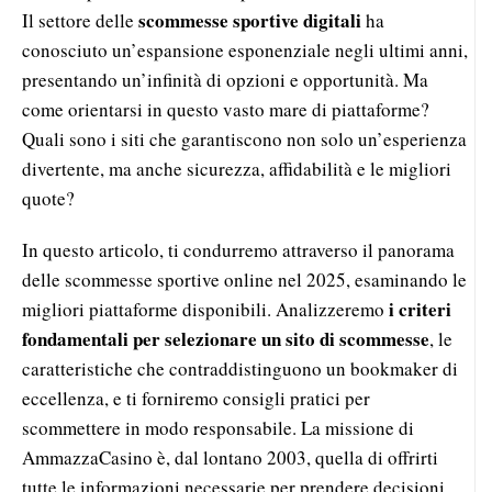
scommesse sportive digitali
Il settore delle
ha
conosciuto un’espansione esponenziale negli ultimi anni,
presentando un’infinità di opzioni e opportunità. Ma
come orientarsi in questo vasto mare di piattaforme?
Quali sono i siti che garantiscono non solo un’esperienza
divertente, ma anche sicurezza, affidabilità e le migliori
quote?
In questo articolo, ti condurremo attraverso il panorama
delle scommesse sportive online nel 2025, esaminando le
i criteri
migliori piattaforme disponibili. Analizzeremo
fondamentali per selezionare un sito di scommesse
, le
caratteristiche che contraddistinguono un bookmaker di
eccellenza, e ti forniremo consigli pratici per
scommettere in modo responsabile. La missione di
AmmazzaCasino è, dal lontano 2003, quella di offrirti
tutte le informazioni necessarie per prendere decisioni