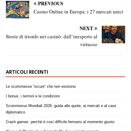
PREVIOUS
Casino Online in Europa: i 27 mercati unici
NEXT
Storie di trionfo nei casinò: dall’inesperto al
virtuoso
ARTICOLI RECENTI
Le scommesse “sicure” che non esistono
I bonus, i termini e le condizioni
Scommesse Mondiali 2026: guida alle quote, ai mercati e al caos
diplomatico
Crash games: perché è così difficile fermarsi al momento giusto