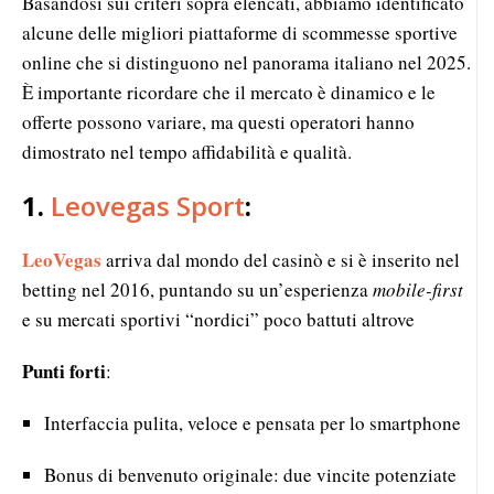
Basandosi sui criteri sopra elencati, abbiamo identificato
alcune delle migliori piattaforme di scommesse sportive
online che si distinguono nel panorama italiano nel 2025.
È importante ricordare che il mercato è dinamico e le
offerte possono variare, ma questi operatori hanno
dimostrato nel tempo affidabilità e qualità.
1.
Leovegas Sport
:
LeoVegas
arriva dal mondo del casinò e si è inserito nel
betting nel 2016, puntando su un’esperienza
mobile-first
e su mercati sportivi “nordici” poco battuti altrove
Punti forti
:
Interfaccia pulita, veloce e pensata per lo smartphone
Bonus di benvenuto originale: due vincite potenziate