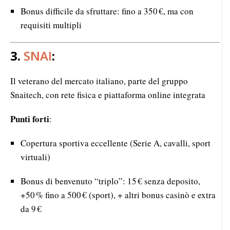
Bonus difficile da sfruttare: fino a 350 €, ma con
requisiti multipli
3.
SNAI
:
Il veterano del mercato italiano, parte del gruppo
Snaitech, con rete fisica e piattaforma online integrata
Punti forti
:
Copertura sportiva eccellente (Serie A, cavalli, sport
virtuali)
Bonus di benvenuto “triplo”: 15 € senza deposito,
+50 % fino a 500 € (sport), + altri bonus casinò e extra
da 9 €