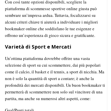
Con così tante opzioni disponibili, scegliere la
piattaforma di scommesse sportive online giusta può
sembrare un’impresa ardua. Tuttavia, focalizzarsi su
alcuni criteri chiave ti aiuterà a individuare i migliori
bookmaker online che soddisfano le tue esigenze e
offrono un’esperienza di gioco sicura e gratificante.
Varietà di Sport e Mercati
Un’ottima piattaforma dovrebbe offrire una vasta
selezione di sport su cui scommettere, dai più popolari
come il calcio, il basket e il tennis, a sport di nicchia. Ma
non è solo la quantità di sport a contare; è anche la
profondità dei mercati disponibili. Un buon bookmaker ti
permetterà di scommettere non solo sul vincitore di una
partita, ma anche su numerosi altri aspetti, come:
Goal/Punti totali