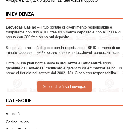
Always 6 Blackjack e Spanish 21: due varianti opposte
IN EVIDENZA
Leovegas Casino
– il tuo portale di divertimento responsabile e
trasparente con fino a 100 free spin senza deposito e fino a 1.500€ di
bonus con 200 free spins sul deposito.
Scopri la semplicità di gioco con la registrazione
SPID
in meno di un
minuto: accesso
rapido
,
sicuro
, e senza stucchevoli burocrazie varie.
Entra in una piattaforma dove la
sicurezza
e l'
affidabilità
sono
garantite da
Leovegas
, certificato e garantito da AmmazzaCasino: un
nome di fiducia nel settore dal 2002. 18+ Gioco con responsabilità.
Scopri di più su Leovegas
CATEGORIE
Attualità
Casino Italiani