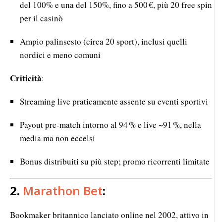
del 100% e una del 150%, fino a 500 €, più 20 free spin
per il casinò
Ampio palinsesto (circa 20 sport), inclusi quelli
nordici e meno comuni
Criticità
:
Streaming live praticamente assente su eventi sportivi
Payout pre-match intorno al 94 % e live ~91 %, nella
media ma non eccelsi
Bonus distribuiti su più step; promo ricorrenti limitate
2.
Marathon Bet
:
Bookmaker britannico lanciato online nel 2002, attivo in