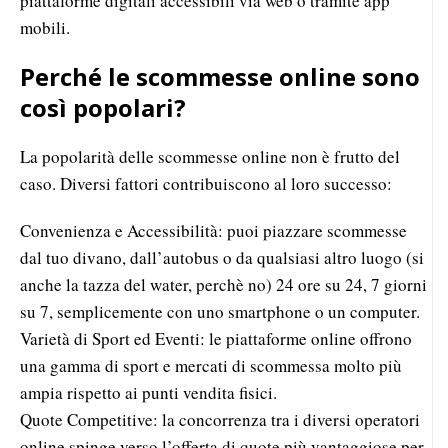
piattaforme digitali accessibili via web o tramite app
mobili.
Perché le scommesse online sono
così popolari?
La popolarità delle scommesse online non è frutto del
caso. Diversi fattori contribuiscono al loro successo:
Convenienza e Accessibilità: puoi piazzare scommesse
dal tuo divano, dall’autobus o da qualsiasi altro luogo (si
anche la tazza del water, perchè no) 24 ore su 24, 7 giorni
su 7, semplicemente con uno smartphone o un computer.
Varietà di Sport ed Eventi: le piattaforme online offrono
una gamma di sport e mercati di scommessa molto più
ampia rispetto ai punti vendita fisici.
Quote Competitive: la concorrenza tra i diversi operatori
online spinge verso l’offerta di quote più vantaggiose per