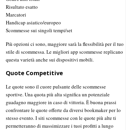
Risultato esatto
Marcatori
Handicap asiatico/europeo
Scommesse sui singoli tempi/set
Più opzioni ci sono, maggiore sarà la flessibilità per il tuo
stile di scommessa. Le migliori app scommesse replicano
questa varietà anche sui dispositivi mobili.
Quote Competitive
Le quote sono il cuore pulsante delle scommesse
sportive. Una quota più alta significa un potenziale
guadagno maggiore in caso di vittoria. È buona prassi
confrontare le quote offerte da diversi bookmaker per lo
stesso evento. I siti scommesse con le quote più alte ti
permetteranno di massimizzare i tuoi profitti a lungo