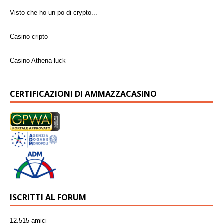
Visto che ho un po di crypto...
Casino cripto
Casino Athena luck
RABONA CASINÒ È AFFIDABILE O È SCAM?
CERTIFICAZIONI DI AMMAZZACASINO
Winnita casinò
Richiesta prelievo
wild tornado paga?
Informazioni su Playzilla
ISCRITTI AL FORUM
12.515 amici