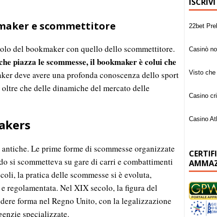
ISCRIV
kmaker e scommettitore
22bet Prel
uolo del bookmaker con quello dello scommettitore.
Casinò n
 che piazza le scommesse, il bookmaker è colui che
Visto che 
aker deve avere una profonda conoscenza dello sport
 oltre che delle dinamiche del mercato delle
Casino cr
Casino At
makers
RABONA 
i antiche. Le prime forme di scommesse organizzate
CERTIF
do si scommetteva su gare di carri e combattimenti
AMMAZ
Winnita c
ecoli, la pratica delle scommesse si è evoluta,
 e regolamentata. Nel XIX secolo, la figura del
Richiesta 
ere forma nel Regno Unito, con la legalizzazione
genzie specializzate.
wild torn