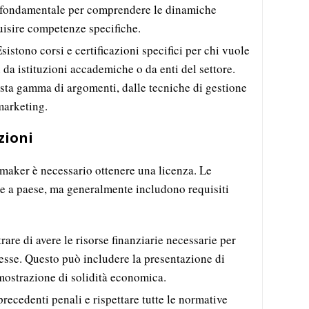
è fondamentale per comprendere le dinamiche
uisire competenze specifiche.
Esistono corsi e certificazioni specifici per chi vuole
 da istituzioni accademiche o da enti del settore.
sta gamma di argomenti, dalle tecniche di gestione
 marketing.
zioni
kmaker è necessario ottenere una licenza. Le
e a paese, ma generalmente includono requisiti
rare di avere le risorse finanziarie necessarie per
esse. Questo può includere la presentazione di
mostrazione di solidità economica.
precedenti penali e rispettare tutte le normative