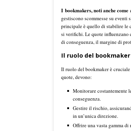
I bookmakers, noti anche come
gestiscono scommesse su eventi spo
principale è quello di stabilire l
si verifichi. Le quote influenzano
di conseguenza, il margine di pro
Il ruolo del bookmake
Il ruolo del bookmaker è cruciale
quote, devono:
Monitorare costantemente 
conseguenza.
Gestire il rischio, assicura
in un’unica direzione.
Offrire una vasta gamma di 