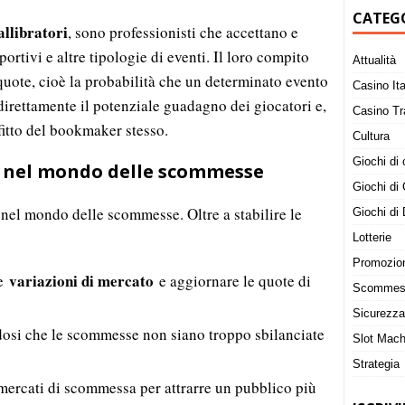
CATEG
allibratori
, sono professionisti che accettano e
rtivi e altre tipologie di eventi. Il loro compito
Attualità
e quote, cioè la probabilità che un determinato evento
Casino Ita
 direttamente il potenziale guadagno dei giocatori e,
Casino Tra
fitto del bookmaker stesso.
Cultura
Giochi di 
r nel mondo delle scommesse
Giochi di
 nel mondo delle scommesse. Oltre a stabilire le
Giochi di 
Lotterie
Promozio
variazioni di mercato
le
e aggiornare le quote di
Scommes
Sicurezz
ndosi che le scommesse non siano troppo sbilanciate
Slot Mach
Strategia
mercati di scommessa per attrarre un pubblico più