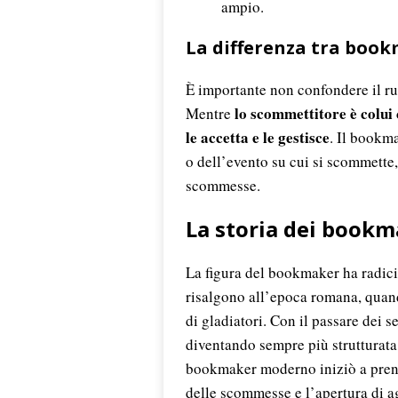
ampio.
La differenza tra boo
È importante non confondere il r
lo scommettitore è colui
Mentre
le accetta e le gestisce
. Il bookm
o dell’evento su cui si scommette,
scommesse.
La storia dei book
La figura del bookmaker ha radic
risalgono all’epoca romana, quan
di gladiatori. Con il passare dei s
diventando sempre più strutturata
bookmaker moderno iniziò a prend
delle scommesse e l’apertura di a