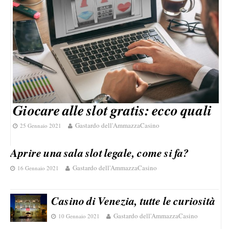
Giocare alle slot gratis: ecco quali
Gastardo dell'AmmazzaCasino
25 Gennaio 2021
Aprire una sala slot legale, come si fa?
Gastardo dell'AmmazzaCasino
16 Gennaio 2021
Casino di Venezia, tutte le curiosità
Gastardo dell'AmmazzaCasino
10 Gennaio 2021