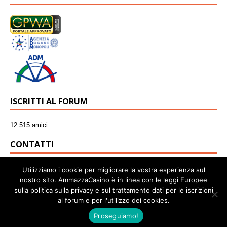
Winnita casinò
Richiesta prelievo
wild tornado paga?
Informazioni su Playzilla
ISCRITTI AL FORUM
12.515 amici
CONTATTI
info@ammazzacasino.com
Utilizziamo i cookie per migliorare la vostra esperienza sul
nostro sito. AmmazzaCasino è in linea con le leggi Europee
sulla politica sulla privacy e sul trattamento dati per le iscrizioni
al forum e per l'utilizzo dei cookies.
AmmazzaCasino e' un marchio registrato in Europa. Si propone come guida
informativa e non accetta alcun pagamento dai giocatori. Design e Contenuti protetti
Proseguiamo!
da Copyright 2003 - 2027