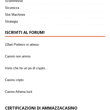
Scommesse
Sicurezza
Slot Machines
Strategia
ISCRIVITI AL FORUM!
22bet Prelievo in attesa
Casinò non amms
Visto che ho un po di crypto...
Casino cripto
Casino Athena luck
RABONA CASINÒ È AFFIDABILE O È SCAM?
CERTIFICAZIONI DI AMMAZZACASINO