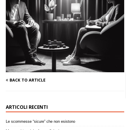
BACK TO ARTICLE
ARTICOLI RECENTI
Le scommesse “sicure” che non esistono