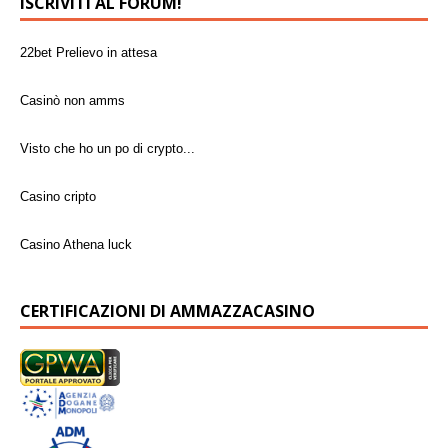
ISCRIVITI AL FORUM!
22bet Prelievo in attesa
Casinò non amms
Visto che ho un po di crypto...
Casino cripto
Casino Athena luck
RABONA CASINÒ È AFFIDABILE O È SCAM?
CERTIFICAZIONI DI AMMAZZACASINO
Winnita casinò
Richiesta prelievo
wild tornado paga?