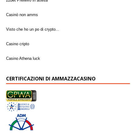
22bet Prelievo in attesa
Casinò non amms
Visto che ho un po di crypto...
Casino cripto
Casino Athena luck
RABONA CASINÒ È AFFIDABILE O È SCAM?
CERTIFICAZIONI DI AMMAZZACASINO
Winnita casinò
Richiesta prelievo
wild tornado paga?
Informazioni su Playzilla