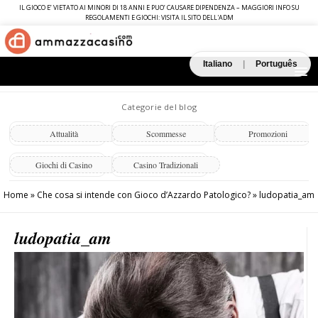
IL GIOCO E’ VIETATO AI MINORI DI 18 ANNI E PUO’ CAUSARE DIPENDENZA – MAGGIORI INFO SU
REGOLAMENTI E GIOCHI: VISITA IL SITO DELL'ADM
Italiano
|
Português
Categorie del blog
Attualità
Scommesse
Promozioni
Giochi di Casino
Casino Tradizionali
Home
»
Che cosa si intende con Gioco d’Azzardo Patologico?
»
ludopatia_am
ludopatia_am