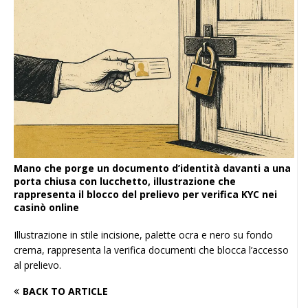
Mano che porge un documento d’identità davanti a una
porta chiusa con lucchetto, illustrazione che
rappresenta il blocco del prelievo per verifica KYC nei
casinò online
Illustrazione in stile incisione, palette ocra e nero su fondo
crema, rappresenta la verifica documenti che blocca l’accesso
al prelievo.
BACK TO ARTICLE