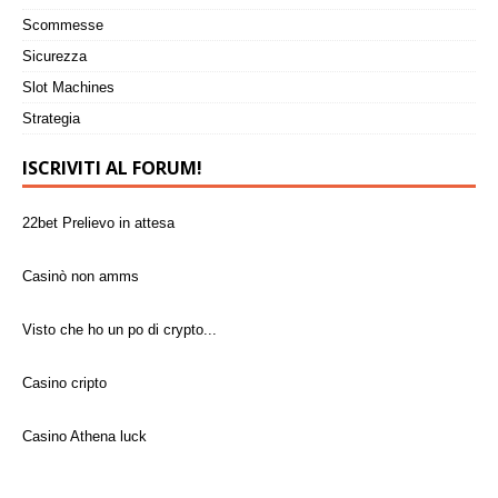
Scommesse
Sicurezza
Slot Machines
Strategia
ISCRIVITI AL FORUM!
22bet Prelievo in attesa
Casinò non amms
Visto che ho un po di crypto...
Casino cripto
Casino Athena luck
RABONA CASINÒ È AFFIDABILE O È SCAM?