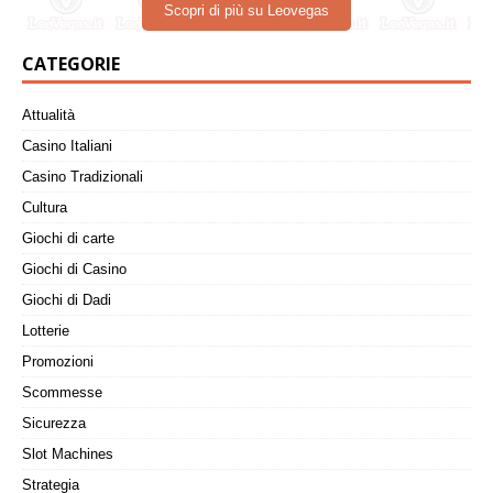
Scopri di più su Leovegas
CATEGORIE
Attualità
Casino Italiani
Casino Tradizionali
Cultura
Giochi di carte
Giochi di Casino
Giochi di Dadi
Lotterie
Promozioni
Scommesse
Sicurezza
Slot Machines
Strategia