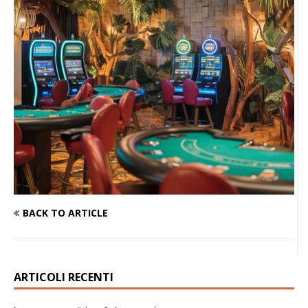
BACK TO ARTICLE
ARTICOLI RECENTI