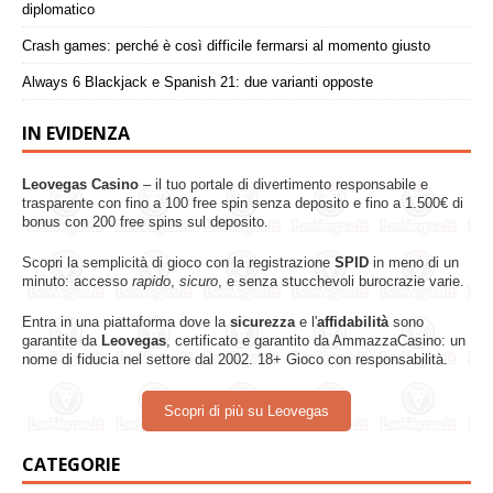
diplomatico
Crash games: perché è così difficile fermarsi al momento giusto
Always 6 Blackjack e Spanish 21: due varianti opposte
IN EVIDENZA
Leovegas Casino
– il tuo portale di divertimento responsabile e
trasparente con fino a 100 free spin senza deposito e fino a 1.500€ di
bonus con 200 free spins sul deposito.
Scopri la semplicità di gioco con la registrazione
SPID
in meno di un
minuto: accesso
rapido
,
sicuro
, e senza stucchevoli burocrazie varie.
Entra in una piattaforma dove la
sicurezza
e l'
affidabilità
sono
garantite da
Leovegas
, certificato e garantito da AmmazzaCasino: un
nome di fiducia nel settore dal 2002. 18+ Gioco con responsabilità.
Scopri di più su Leovegas
CATEGORIE