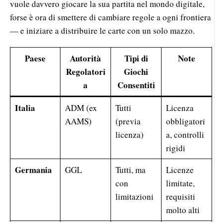
vuole davvero giocare la sua partita nel mondo digitale,
forse è ora di smettere di cambiare regole a ogni frontiera
— e iniziare a distribuire le carte con un solo mazzo.
Paese
Autorità
Tipi di
Note
Regolatori
Giochi
a
Consentiti
Italia
ADM (ex
Tutti
Licenza
AAMS)
(previa
obbligatori
licenza)
a, controlli
rigidi
Germania
GGL
Tutti, ma
Licenze
con
limitate,
limitazioni
requisiti
molto alti