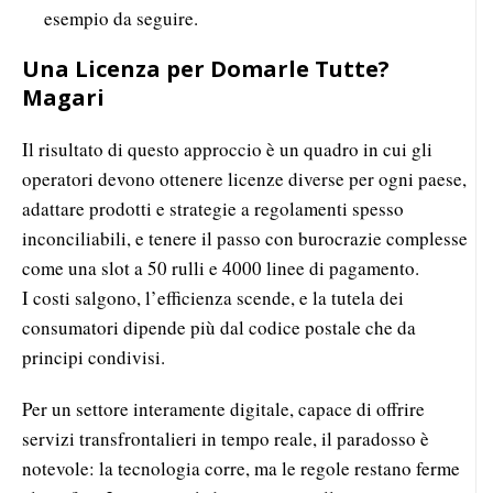
esempio da seguire.
Una Licenza per Domarle Tutte?
Magari
Il risultato di questo approccio è un quadro in cui gli
operatori devono ottenere licenze diverse per ogni paese,
adattare prodotti e strategie a regolamenti spesso
inconciliabili, e tenere il passo con burocrazie complesse
come una slot a 50 rulli e 4000 linee di pagamento.
I costi salgono, l’efficienza scende, e la tutela dei
consumatori dipende più dal codice postale che da
principi condivisi.
Per un settore interamente digitale, capace di offrire
servizi transfrontalieri in tempo reale, il paradosso è
notevole: la tecnologia corre, ma le regole restano ferme