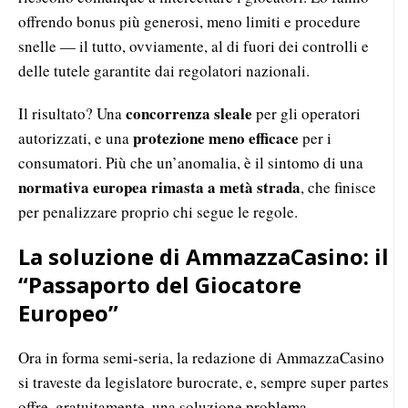
offrendo bonus più generosi, meno limiti e procedure
snelle — il tutto, ovviamente, al di fuori dei controlli e
delle tutele garantite dai regolatori nazionali.
concorrenza sleale
Il risultato? Una
per gli operatori
protezione meno efficace
autorizzati, e una
per i
consumatori. Più che un’anomalia, è il sintomo di una
normativa europea rimasta a metà strada
, che finisce
per penalizzare proprio chi segue le regole.
La soluzione di AmmazzaCasino: il
“Passaporto del Giocatore
Europeo”
Ora in forma semi-seria, la redazione di AmmazzaCasino
si traveste da legislatore burocrate, e, sempre super partes
offre, gratuitamente, una soluzione problema.