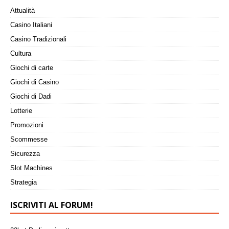
Attualità
Casino Italiani
Casino Tradizionali
Cultura
Giochi di carte
Giochi di Casino
Giochi di Dadi
Lotterie
Promozioni
Scommesse
Sicurezza
Slot Machines
Strategia
ISCRIVITI AL FORUM!