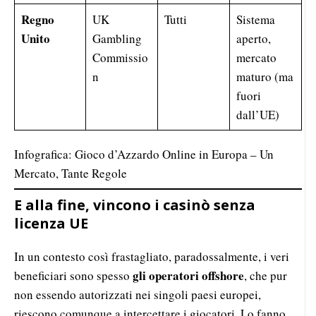
Regno
UK
Tutti
Sistema
Unito
Gambling
aperto,
Commissio
mercato
n
maturo (ma
fuori
dall’UE)
Infografica: Gioco d’Azzardo Online in Europa – Un
Mercato, Tante Regole
E alla fine, vincono i casinò senza
licenza UE
In un contesto così frastagliato, paradossalmente, i veri
gli operatori offshore
beneficiari sono spesso
, che pur
non essendo autorizzati nei singoli paesi europei,
riescono comunque a intercettare i giocatori. Lo fanno