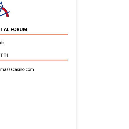
ni su Playzilla
TI AL FORUM
ici
TTI
mazzacasino.com