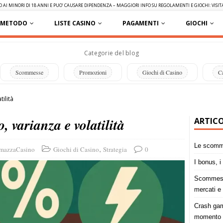
TO AI MINORI DI 18 ANNI E PUO’ CAUSARE DIPENDENZA – MAGGIORI INFO SU REGOLAMENTI E GIOCHI: VISIT
METODO
LISTE CASINO
PAGAMENTI
GIOCHI
Categorie del blog
Scommesse
Promozioni
Giochi di Casino
Ca
ilità
 varianza e volatilità
ARTICO
Le scomme
,
mmazzaCasino
Giochi di Casino
Strategia
0
I bonus, i
Scommesse
mercati e
Crash game
momento 