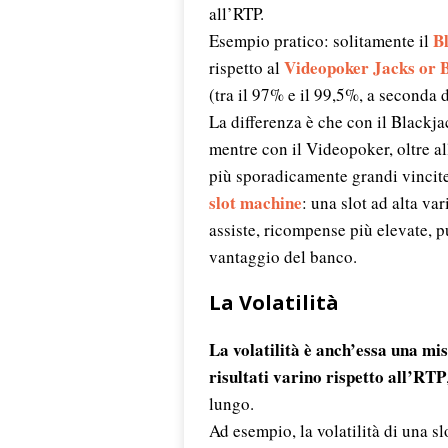
all’RTP.
B
Esempio pratico: solitamente il
Videopoker Jacks or B
rispetto al
(tra il 97% e il 99,5%, a seconda d
La differenza è che con il Blackja
mentre con il Videopoker, oltre al
più sporadicamente grandi vincite
slot machine
: una slot ad alta va
assiste, ricompense più elevate, p
vantaggio del banco.
La Volatilità
La volatilità è anch’essa una mis
risultati varino rispetto all’RTP
lungo.
Ad esempio, la volatilità di una s