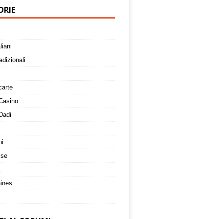
ORIE
liani
dizionali
carte
 Casino
Dadi
ni
se
a
ines