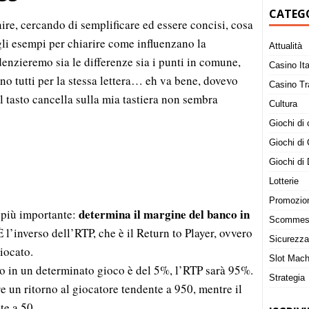
CATEG
ire, cercando di semplificare ed essere concisi, cosa
gli esempi per chiarire come influenzano la
Attualità
denzieremo sia le differenze sia i punti in comune,
Casino Ita
no tutti per la stessa lettera… eh va bene, dovevo
Casino Tra
il tasto cancella sulla mia tastiera non sembra
Cultura
Giochi di 
Giochi di
Giochi di 
Lotterie
Promozio
determina il margine del banco in
e più importante:
Scommes
 È l’inverso dell’RTP, che è il Return to Player, ovvero
Sicurezz
giocato.
Slot Mach
o in un determinato gioco è del 5%, l’RTP sarà 95%.
Strategia
e un ritorno al giocatore tendente a 950, mentre il
te a 50.