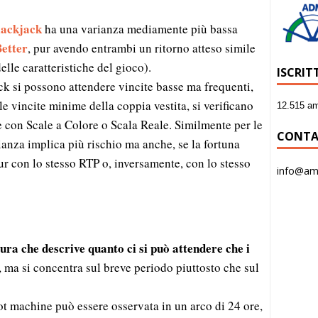
lackjack
ha una varianza mediamente più bassa
Informazio
etter
, pur avendo entrambi un ritorno atteso simile
elle caratteristiche del gioco).
ISCRIT
ck si possono attendere vincite basse ma frequenti,
le vincite minime della coppia vestita, si verificano
12.515 am
 con Scale a Colore o Scala Reale. Similmente per le
CONTA
rianza implica più rischio ma anche, se la fortuna
ur con lo stesso RTP o, inversamente, con lo stesso
info@am
ura che descrive quanto ci si può attendere che i
, ma si concentra sul breve periodo piuttosto che sul
lot machine può essere osservata in un arco di 24 ore,