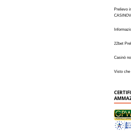
Prelievo 
CASINO
Informazio
22bet Prel
Casinò n
Visto che 
Casino cr
CERTIF
AMMAZ
Casino At
RABONA 
Winnita c