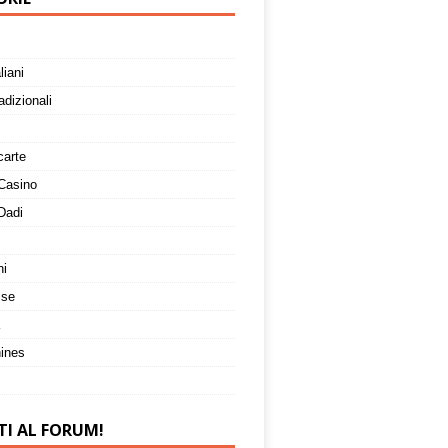
liani
dizionali
carte
 Casino
Dadi
ni
se
a
ines
ITI AL FORUM!