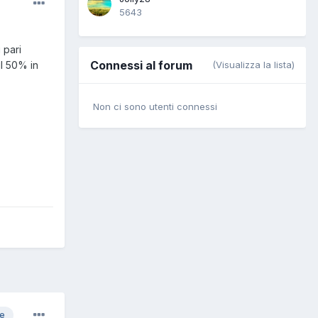
5643
 pari
Connessi al forum
il 50% in
(Visualizza la lista)
Non ci sono utenti connessi
re