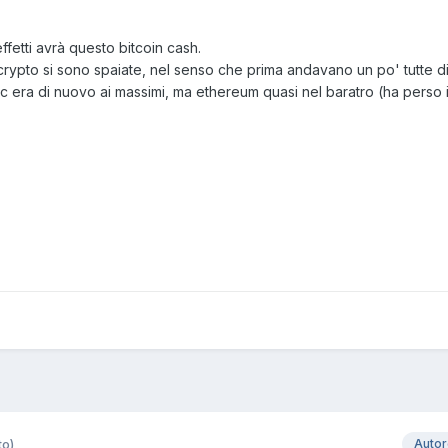
ffetti avrà questo bitcoin cash.
crypto si sono spaiate, nel senso che prima andavano un po' tutte di
c era di nuovo ai massimi, ma ethereum quasi nel baratro (ha perso 
to)
Auto