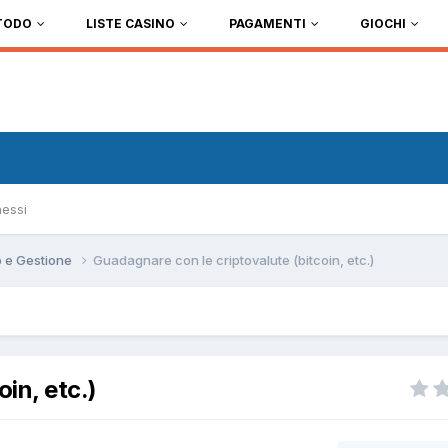
TODO
LISTE CASINO
PAGAMENTI
GIOCHI
nessi
o e Gestione
Guadagnare con le criptovalute (bitcoin, etc.)
in, etc.)