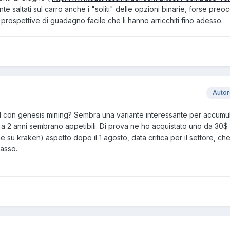
 saltati sul carro anche i "soliti" delle opzioni binarie, forse preoc
 prospettive di guadagno facile che li hanno arricchiti fino adesso.
Auto
d con genesis mining? Sembra una variante interessante per accumu
i a 2 anni sembrano appetibili. Di prova ne ho acquistato uno da 30$ 
he su kraken) aspetto dopo il 1 agosto, data critica per il settore, che
basso.