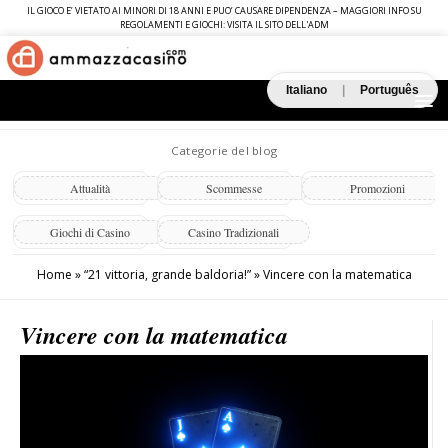
IL GIOCO E’ VIETATO AI MINORI DI 18 ANNI E PUO’ CAUSARE DIPENDENZA – MAGGIORI INFO SU
REGOLAMENTI E GIOCHI: VISITA IL SITO DELL'ADM
Italiano
|
Português
Categorie del blog
Attualità
Scommesse
Promozioni
Giochi di Casino
Casino Tradizionali
Home
»
“21 vittoria, grande baldoria!”
»
Vincere con la matematica
Vincere con la matematica