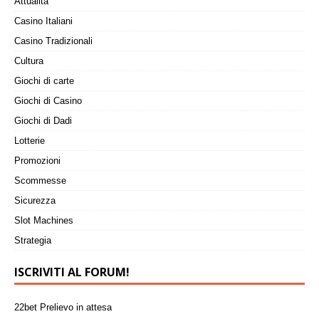
Attualità
Casino Italiani
Casino Tradizionali
Cultura
Giochi di carte
Giochi di Casino
Giochi di Dadi
Lotterie
Promozioni
Scommesse
Sicurezza
Slot Machines
Strategia
ISCRIVITI AL FORUM!
22bet Prelievo in attesa