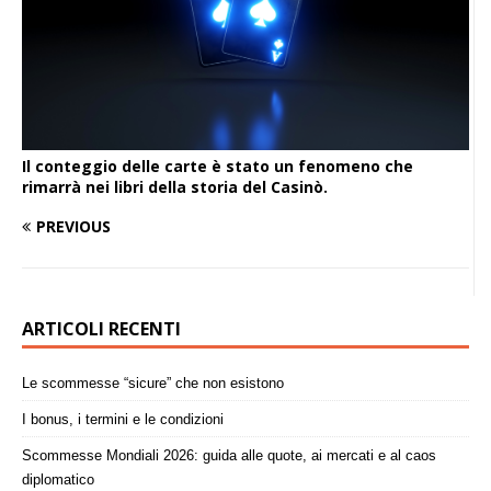
Il conteggio delle carte è stato un fenomeno che
rimarrà nei libri della storia del Casinò.
PREVIOUS
ARTICOLI RECENTI
Le scommesse “sicure” che non esistono
I bonus, i termini e le condizioni
Scommesse Mondiali 2026: guida alle quote, ai mercati e al caos
diplomatico