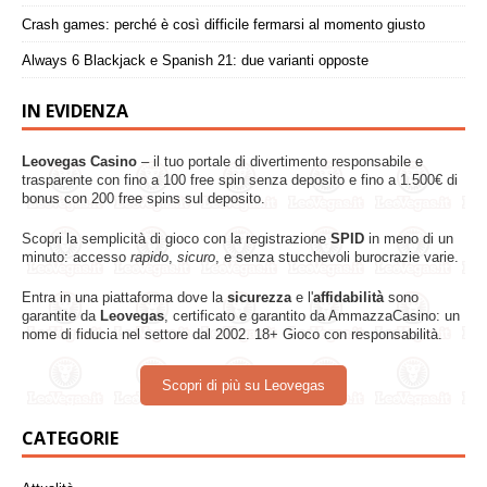
Crash games: perché è così difficile fermarsi al momento giusto
Always 6 Blackjack e Spanish 21: due varianti opposte
IN EVIDENZA
Leovegas Casino
– il tuo portale di divertimento responsabile e
trasparente con fino a 100 free spin senza deposito e fino a 1.500€ di
bonus con 200 free spins sul deposito.
Scopri la semplicità di gioco con la registrazione
SPID
in meno di un
minuto: accesso
rapido
,
sicuro
, e senza stucchevoli burocrazie varie.
Entra in una piattaforma dove la
sicurezza
e l'
affidabilità
sono
garantite da
Leovegas
, certificato e garantito da AmmazzaCasino: un
nome di fiducia nel settore dal 2002. 18+ Gioco con responsabilità.
Scopri di più su Leovegas
CATEGORIE