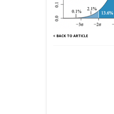
BACK TO ARTICLE