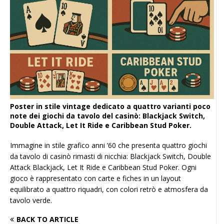
Poster in stile vintage dedicato a quattro varianti poco
note dei giochi da tavolo del casinò: Blackjack Switch,
Double Attack, Let It Ride e Caribbean Stud Poker.
Immagine in stile grafico anni ’60 che presenta quattro giochi
da tavolo di casinò rimasti di nicchia: Blackjack Switch, Double
Attack Blackjack, Let It Ride e Caribbean Stud Poker. Ogni
gioco è rappresentato con carte e fiches in un layout
equilibrato a quattro riquadri, con colori retrò e atmosfera da
tavolo verde.
BACK TO ARTICLE