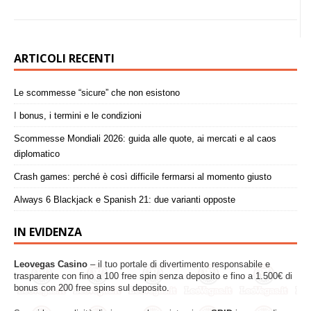
ARTICOLI RECENTI
Le scommesse “sicure” che non esistono
I bonus, i termini e le condizioni
Scommesse Mondiali 2026: guida alle quote, ai mercati e al caos
diplomatico
Crash games: perché è così difficile fermarsi al momento giusto
Always 6 Blackjack e Spanish 21: due varianti opposte
IN EVIDENZA
Leovegas Casino
– il tuo portale di divertimento responsabile e
trasparente con fino a 100 free spin senza deposito e fino a 1.500€ di
bonus con 200 free spins sul deposito.