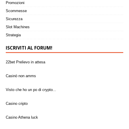
Promozioni
Scommesse
Sicurezza
Slot Machines
Strategia
ISCRIVITI AL FORUM!
22bet Prelievo in attesa
Casinò non amms
Visto che ho un po di crypto...
Casino cripto
Casino Athena luck