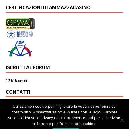
RABONA CASINÒ È AFFIDABILE O È SCAM?
CERTIFICAZIONI DI AMMAZZACASINO
Winnita casinò
Richiesta prelievo
wild tornado paga?
Informazioni su Playzilla
ISCRITTI AL FORUM
12.515 amici
CONTATTI
info@ammazzacasino.com
Utilizziamo i cookie per migliorare la vostra esperienza sul
nostro sito. AmmazzaCasino è in linea con le leggi Europee
sulla politica sulla privacy e sul trattamento dati per le iscrizioni
al forum e per l'utilizzo dei cookies.
AmmazzaCasino e' un marchio registrato in Europa. Si propone come guida