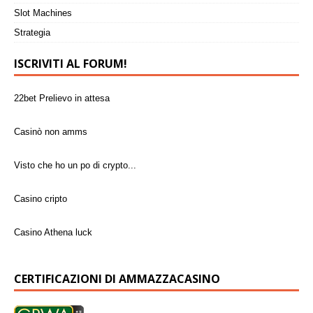
Slot Machines
Strategia
ISCRIVITI AL FORUM!
22bet Prelievo in attesa
Casinò non amms
Visto che ho un po di crypto...
Casino cripto
Casino Athena luck
RABONA CASINÒ È AFFIDABILE O È SCAM?
CERTIFICAZIONI DI AMMAZZACASINO
Winnita casinò