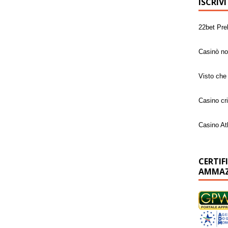
ISCRIV
22bet Prel
Casinò n
Visto che 
Casino cr
Casino At
RABONA 
CERTIF
AMMAZ
Winnita c
Richiesta 
wild torn