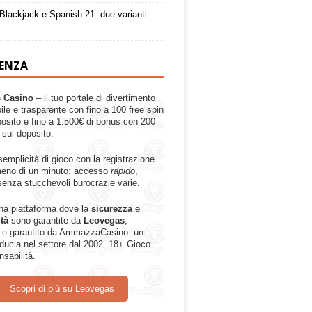
Blackjack e Spanish 21: due varianti
DENZA
 Casino
– il tuo portale di divertimento
le e trasparente con fino a 100 free spin
osito e fino a 1.500€ di bonus con 200
 sul deposito.
semplicità di gioco con la registrazione
eno di un minuto: accesso
rapido
,
 senza stucchevoli burocrazie varie.
una piattaforma dove la
sicurezza
e
ità
sono garantite da
Leovegas
,
to e garantito da AmmazzaCasino: un
iducia nel settore dal 2002. 18+ Gioco
sabilità.
Scopri di più su Leovegas