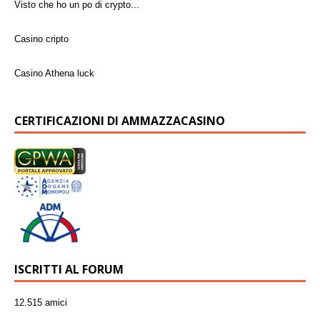
Visto che ho un po di crypto...
Casino cripto
Casino Athena luck
RABONA CASINÒ È AFFIDABILE O È SCAM?
CERTIFICAZIONI DI AMMAZZACASINO
Winnita casinò
Richiesta prelievo
wild tornado paga?
Informazioni su Playzilla
ISCRITTI AL FORUM
12.515 amici