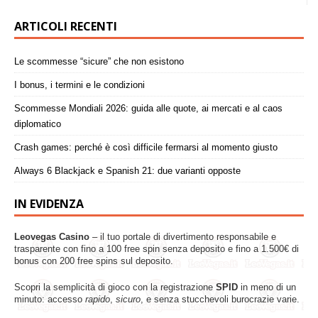
ARTICOLI RECENTI
Le scommesse “sicure” che non esistono
I bonus, i termini e le condizioni
Scommesse Mondiali 2026: guida alle quote, ai mercati e al caos
diplomatico
Crash games: perché è così difficile fermarsi al momento giusto
Always 6 Blackjack e Spanish 21: due varianti opposte
IN EVIDENZA
Leovegas Casino
– il tuo portale di divertimento responsabile e
trasparente con fino a 100 free spin senza deposito e fino a 1.500€ di
bonus con 200 free spins sul deposito.
Scopri la semplicità di gioco con la registrazione
SPID
in meno di un
minuto: accesso
rapido
,
sicuro
, e senza stucchevoli burocrazie varie.