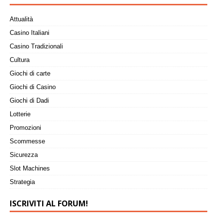
Attualità
Casino Italiani
Casino Tradizionali
Cultura
Giochi di carte
Giochi di Casino
Giochi di Dadi
Lotterie
Promozioni
Scommesse
Sicurezza
Slot Machines
Strategia
ISCRIVITI AL FORUM!