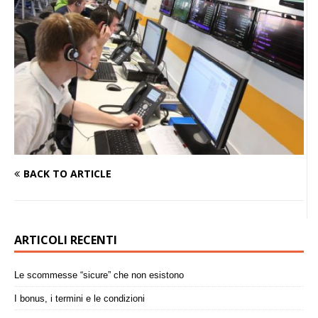
BACK TO ARTICLE
ARTICOLI RECENTI
Le scommesse “sicure” che non esistono
I bonus, i termini e le condizioni