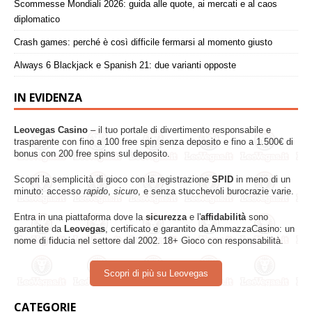
Scommesse Mondiali 2026: guida alle quote, ai mercati e al caos
diplomatico
Crash games: perché è così difficile fermarsi al momento giusto
Always 6 Blackjack e Spanish 21: due varianti opposte
IN EVIDENZA
Leovegas Casino
– il tuo portale di divertimento responsabile e
trasparente con fino a 100 free spin senza deposito e fino a 1.500€ di
bonus con 200 free spins sul deposito.
Scopri la semplicità di gioco con la registrazione
SPID
in meno di un
minuto: accesso
rapido
,
sicuro
, e senza stucchevoli burocrazie varie.
Entra in una piattaforma dove la
sicurezza
e l'
affidabilità
sono
garantite da
Leovegas
, certificato e garantito da AmmazzaCasino: un
nome di fiducia nel settore dal 2002. 18+ Gioco con responsabilità.
Scopri di più su Leovegas
CATEGORIE