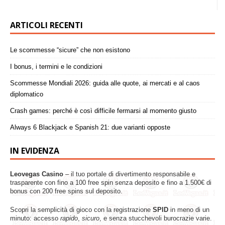
ARTICOLI RECENTI
Le scommesse “sicure” che non esistono
I bonus, i termini e le condizioni
Scommesse Mondiali 2026: guida alle quote, ai mercati e al caos
diplomatico
Crash games: perché è così difficile fermarsi al momento giusto
Always 6 Blackjack e Spanish 21: due varianti opposte
IN EVIDENZA
Leovegas Casino
– il tuo portale di divertimento responsabile e
trasparente con fino a 100 free spin senza deposito e fino a 1.500€ di
bonus con 200 free spins sul deposito.
Scopri la semplicità di gioco con la registrazione
SPID
in meno di un
minuto: accesso
rapido
,
sicuro
, e senza stucchevoli burocrazie varie.