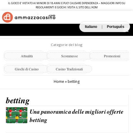
IL GIOCO E’ VIETATO AI MINORI DI 18 ANNI E PUO’ CAUSARE DIPENDENZA – MAGGIORI INFO SU
REGOLAMENTI E GIOCHI: VISITA IL SITO DELL'ADM
Italiano
|
Português
Categorie del blog
Attualità
Scommesse
Promozioni
Giochi di Casino
Casino Tradizionali
Home
»
betting
betting
Una panoramica delle migliori offerte
betting