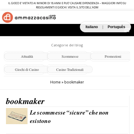
IL GIOCO E’ VIETATO AI MINORI DI 18 ANNI E PUO’ CAUSARE DIPENDENZA – MAGGIORI INFO SU
REGOLAMENTI E GIOCHI: VISITA IL SITO DELL'ADM
Italiano
|
Português
Categorie del blog
Attualità
Scommesse
Promozioni
Giochi di Casino
Casino Tradizionali
Home
»
bookmaker
bookmaker
Le scommesse “sicure” che non
esistono