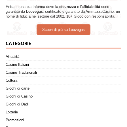
Entra in una piattaforma dove la
sicurezza
e l'
affidabilità
sono
garantite da
Leovegas
, certificato e garantito da AmmazzaCasino: un
nome di fiducia nel settore dal 2002. 18+ Gioco con responsabilità.
Scopri di più su Leovegas
CATEGORIE
Attualità
Casino Italiani
Casino Tradizionali
Cultura
Giochi di carte
Giochi di Casino
Giochi di Dadi
Lotterie
Promozioni