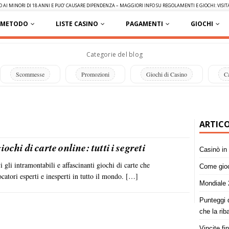
TO AI MINORI DI 18 ANNI E PUO’ CAUSARE DIPENDENZA – MAGGIORI INFO SU REGOLAMENTI E GIOCHI: VISIT
METODO
LISTE CASINO
PAGAMENTI
GIOCHI
Categorie del blog
Scommesse
Promozioni
Giochi di Casino
Ca
ARTICO
ochi di carte online: tutti i segreti
Casinò in 
vi gli intramontabili e affascinanti giochi di carte che
Come gio
catori esperti e inesperti in tutto il mondo.
[…]
Mondiale 
Punteggi d
che la rib
Vincite fi