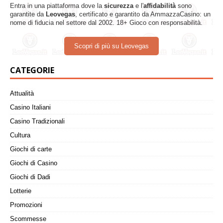
Entra in una piattaforma dove la
sicurezza
e l'
affidabilità
sono
garantite da
Leovegas
, certificato e garantito da AmmazzaCasino: un
nome di fiducia nel settore dal 2002. 18+ Gioco con responsabilità.
Scopri di più su Leovegas
CATEGORIE
Attualità
Casino Italiani
Casino Tradizionali
Cultura
Giochi di carte
Giochi di Casino
Giochi di Dadi
Lotterie
Promozioni
Scommesse