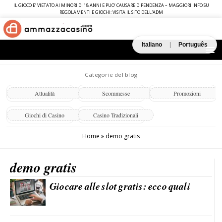
IL GIOCO E’ VIETATO AI MINORI DI 18 ANNI E PUO’ CAUSARE DIPENDENZA – MAGGIORI INFO SU
REGOLAMENTI E GIOCHI: VISITA IL SITO DELL'ADM
Italiano
|
Português
Categorie del blog
Attualità
Scommesse
Promozioni
Giochi di Casino
Casino Tradizionali
Home
»
demo gratis
demo gratis
Giocare alle slot gratis: ecco quali