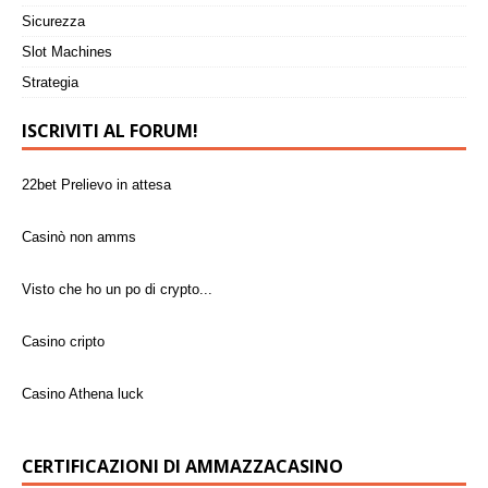
Sicurezza
Slot Machines
Strategia
ISCRIVITI AL FORUM!
22bet Prelievo in attesa
Casinò non amms
Visto che ho un po di crypto...
Casino cripto
Casino Athena luck
RABONA CASINÒ È AFFIDABILE O È SCAM?
CERTIFICAZIONI DI AMMAZZACASINO