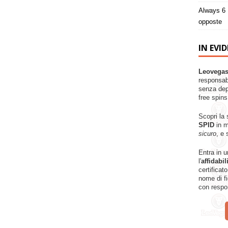
Always 6 
opposte
IN EVI
Leovegas
responsabi
senza dep
free spins
Scopri la 
SPID
in m
sicuro
, e
Entra in 
l'
affidabil
certifica
nome di f
con respon