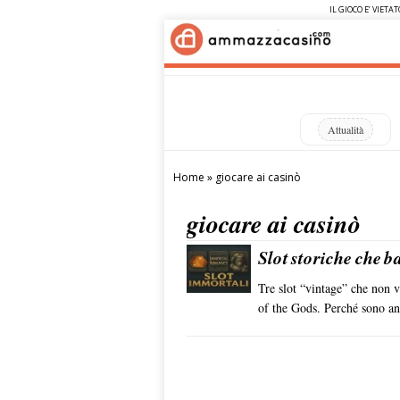
IL GIOCO E’ VIETA
Attualità
Home
»
giocare ai casinò
giocare ai casinò
Slot storiche che ba
Tre slot “vintage” che non 
of the Gods. Perché sono an