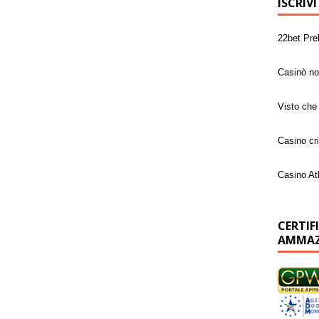
ISCRIV
22bet Prel
Casinò n
Visto che 
Casino cr
Casino At
RABONA 
CERTIF
AMMAZ
Winnita c
Richiesta 
wild torn