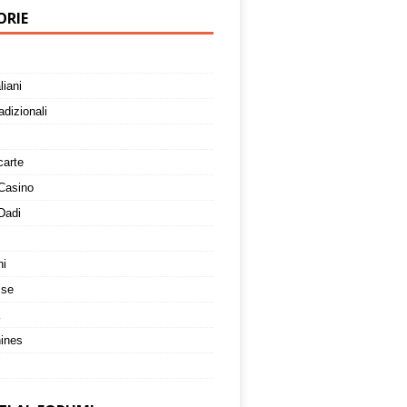
ORIE
liani
dizionali
carte
 Casino
Dadi
ni
se
a
ines