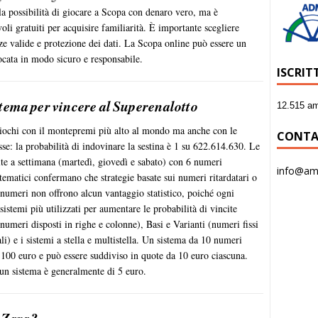
la possibilità di giocare a Scopa con denaro vero, ma è
voli gratuiti per acquisire familiarità. È importante scegliere
Informazio
nze valide e protezione dei dati. La Scopa online può essere un
ocata in modo sicuro e responsabile.
ISCRIT
tema per vincere al Superenalotto
12.515 am
giochi con il montepremi più alto al mondo ma anche con le
CONTA
sse: la probabilità di indovinare la sestina è 1 su 622.614.630. Le
lte a settimana (martedì, giovedì e sabato) con 6 numeri
info@am
atematici confermano che strategie basate sui numeri ritardatari o
si numeri non offrono alcun vantaggio statistico, poiché ogni
sistemi più utilizzati per aumentare le probabilità di vincite
(numeri disposti in righe e colonne), Basi e Varianti (numeri fissi
li) e i sistemi a stella e multistella. Un sistema da 10 numeri
 100 euro e può essere suddiviso in quote da 10 euro ciascuna.
n sistema è generalmente di 5 euro.