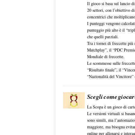
Il gioco si basa sul lancio d
20 settori, con l’obiettivo 
concentrici che moltiplicano 
I punteggi vengono calcolati 
punteggio più alto è il “tri
che quelli parziali.
Tra i tornei di freccette p
Matchplay”, il “PDC Premie
Mondiale di freccette.
Le scommesse sulle freccette
“Risultato finale”, il “Vinc
“Nazionalità del Vincitore” 
Scegli come giocar
La Scopa è un gioco di cart
Le versioni virtuali si basa
sono simili, ma l’automazion
maggiore, ma bisogna evitare
online per allenarsi e interag