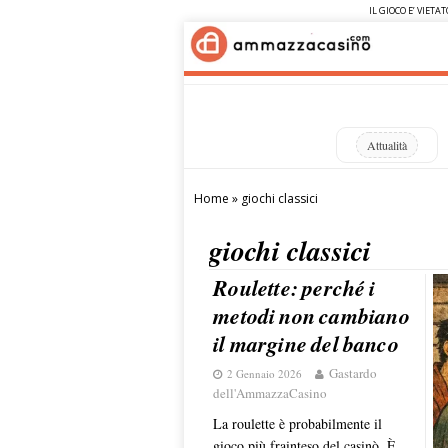
IL GIOCO E’ VIETA
Attualità
Home
»
giochi classici
giochi classici
Roulette: perché i
metodi non cambiano
il margine del banco
Gastardo
2 Gennaio 2026
dell'AmmazzaCasino
La roulette è probabilmente il
gioco più frainteso del casinò. È