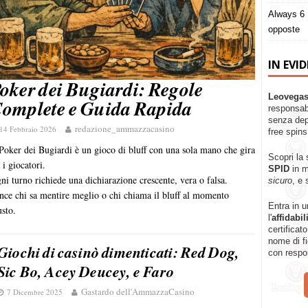
Always 6 
opposte
IN EVI
oker dei Bugiardi: Regole
Leovegas
omplete e Guida Rapida
responsabi
senza dep
redazione_ammazzacasino
14 Febbraio 2026
free spins
 Poker dei Bugiardi è un gioco di bluff con una sola mano che gira
Scopri la 
 i giocatori.
SPID
in m
ni turno richiede una dichiarazione crescente, vera o falsa.
sicuro
, e
nce chi sa mentire meglio o chi chiama il bluff al momento
Entra in 
usto.
l'
affidabil
certifica
nome di f
Giochi di casinò dimenticati: Red Dog,
con respon
Sic Bo, Acey Deucey, e Faro
Gastardo dell'AmmazzaCasino
7 Dicembre 2025