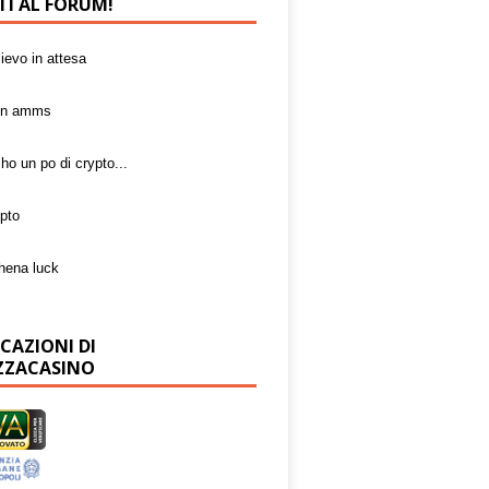
ITI AL FORUM!
ievo in attesa
on amms
ho un po di crypto...
ipto
hena luck
CASINÒ È AFFIDABILE O È SCAM?
ICAZIONI DI
ZACASINO
asinò
prelievo
ado paga?