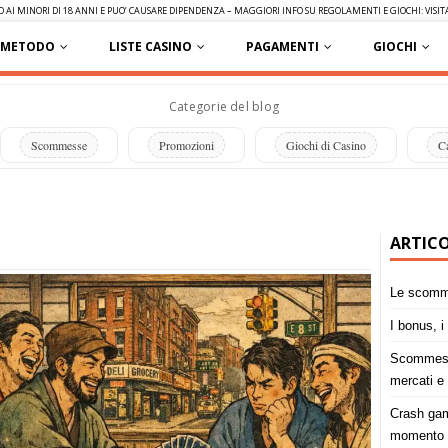
TO AI MINORI DI 18 ANNI E PUO’ CAUSARE DIPENDENZA – MAGGIORI INFO SU REGOLAMENTI E GIOCHI: VISIT
METODO
LISTE CASINO
PAGAMENTI
GIOCHI
Categorie del blog
Scommesse
Promozioni
Giochi di Casino
Ca
ARTICO
Le scomme
I bonus, i
Scommesse
mercati e
Crash game
momento 