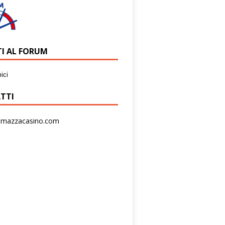
ni su Playzilla
TI AL FORUM
ici
TTI
mazzacasino.com