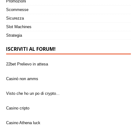
Promozioni
Scommesse
Sicurezza
Slot Machines
Strategia
ISCRIVITI AL FORUM!
22bet Prelievo in attesa
Casinò non amms
Visto che ho un po di crypto...
Casino cripto
Casino Athena luck