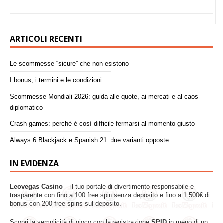
ARTICOLI RECENTI
Le scommesse “sicure” che non esistono
I bonus, i termini e le condizioni
Scommesse Mondiali 2026: guida alle quote, ai mercati e al caos
diplomatico
Crash games: perché è così difficile fermarsi al momento giusto
Always 6 Blackjack e Spanish 21: due varianti opposte
IN EVIDENZA
Leovegas Casino
– il tuo portale di divertimento responsabile e
trasparente con fino a 100 free spin senza deposito e fino a 1.500€ di
bonus con 200 free spins sul deposito.
Scopri la semplicità di gioco con la registrazione
SPID
in meno di un