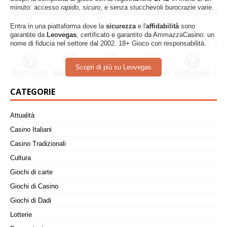
minuto: accesso
rapido
,
sicuro
, e senza stucchevoli burocrazie varie.
Entra in una piattaforma dove la
sicurezza
e l'
affidabilità
sono
garantite da
Leovegas
, certificato e garantito da AmmazzaCasino: un
nome di fiducia nel settore dal 2002. 18+ Gioco con responsabilità.
Scopri di più su Leovegas
CATEGORIE
Attualità
Casino Italiani
Casino Tradizionali
Cultura
Giochi di carte
Giochi di Casino
Giochi di Dadi
Lotterie