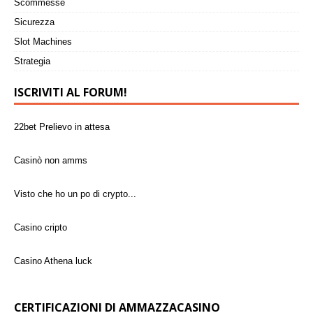
Scommesse
Sicurezza
Slot Machines
Strategia
ISCRIVITI AL FORUM!
22bet Prelievo in attesa
Casinò non amms
Visto che ho un po di crypto...
Casino cripto
Casino Athena luck
RABONA CASINÒ È AFFIDABILE O È SCAM?
CERTIFICAZIONI DI AMMAZZACASINO