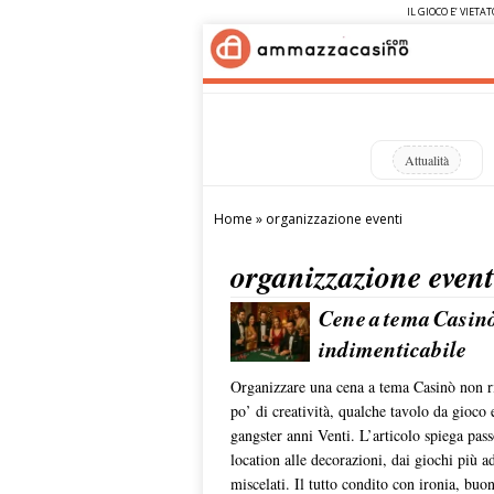
IL GIOCO E’ VIETA
Attualità
Home
»
organizzazione eventi
organizzazione event
Cene a tema Casinò
indimenticabile
Organizzare una cena a tema Casinò non ric
po’ di creatività, qualche tavolo da gioco 
gangster anni Venti. L’articolo spiega pass
location alle decorazioni, dai giochi più a
miscelati. Il tutto condito con ironia, buo