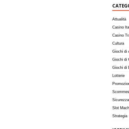
CATEG
Attualità
Casino Ita
Casino Tra
Cultura
Giochi di 
Giochi di
Giochi di 
Lotterie
Promozio
Scommes
Sicurezz
Slot Mach
Strategia