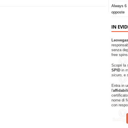
Always 6 
opposte
IN EVI
Leovegas
responsabi
senza dep
free spins
Scopri la 
SPID
in m
sicuro
, e
Entra in 
l'
affidabil
certifica
nome di f
con respon