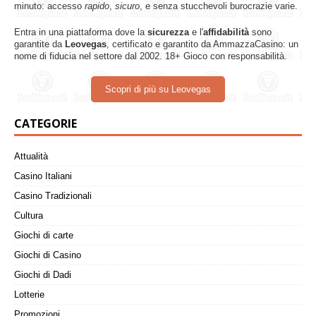
minuto: accesso
rapido
,
sicuro
, e senza stucchevoli burocrazie varie.
Entra in una piattaforma dove la
sicurezza
e l'
affidabilità
sono
garantite da
Leovegas
, certificato e garantito da AmmazzaCasino: un
nome di fiducia nel settore dal 2002. 18+ Gioco con responsabilità.
Scopri di più su Leovegas
CATEGORIE
Attualità
Casino Italiani
Casino Tradizionali
Cultura
Giochi di carte
Giochi di Casino
Giochi di Dadi
Lotterie
Promozioni