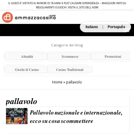
IL GIOCO E’ VIETATO AI MINORI DI 18 ANNI E PUO’ CAUSARE DIPENDENZA – MAGGIORI INFO SU
REGOLAMENTI E GIOCHI: VISITA IL SITO DELL'ADM
Italiano
|
Português
Categorie del blog
Attualità
Scommesse
Promozioni
Giochi di Casino
Casino Tradizionali
Home
»
pallavolo
pallavolo
Pallavolo nazionale e internazionale,
ecco su cosa scommettere