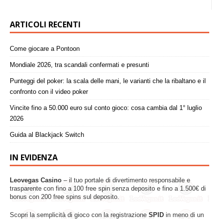
ARTICOLI RECENTI
Come giocare a Pontoon
Mondiale 2026, tra scandali confermati e presunti
Punteggi del poker: la scala delle mani, le varianti che la ribaltano e il
confronto con il video poker
Vincite fino a 50.000 euro sul conto gioco: cosa cambia dal 1° luglio
2026
Guida al Blackjack Switch
IN EVIDENZA
Leovegas Casino
– il tuo portale di divertimento responsabile e
trasparente con fino a 100 free spin senza deposito e fino a 1.500€ di
bonus con 200 free spins sul deposito.
Scopri la semplicità di gioco con la registrazione
SPID
in meno di un