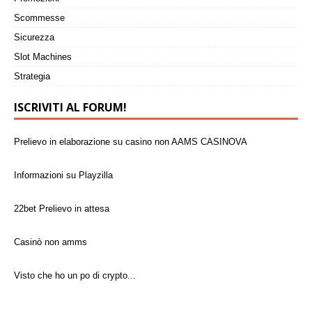
Scommesse
Sicurezza
Slot Machines
Strategia
ISCRIVITI AL FORUM!
Prelievo in elaborazione su casino non AAMS CASINOVA
Informazioni su Playzilla
22bet Prelievo in attesa
Casinò non amms
Visto che ho un po di crypto...
Casino cripto