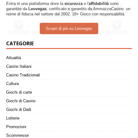
Entra in una piattaforma dove la
sicurezza
e l'
affidabilità
sono
garantite da
Leovegas
, certificato e garantito da AmmazzaCasino: un
nome di fiducia nel settore dal 2002. 18+ Gioco con responsabilità.
Scopri di più su Leovegas
CATEGORIE
Attualità
Casino Italiani
Casino Tradizionali
Cultura
Giochi di carte
Giochi di Casino
Giochi di Dadi
Lotterie
Promozioni
Scommesse