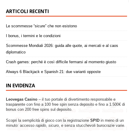
ARTICOLI RECENTI
Le scommesse “sicure” che non esistono
I bonus, i termini e le condizioni
Scommesse Mondiali 2026: guida alle quote, ai mercati e al caos
diplomatico
Crash games: perché è così difficile fermarsi al momento giusto
Always 6 Blackjack e Spanish 21: due varianti opposte
IN EVIDENZA
Leovegas Casino
– il tuo portale di divertimento responsabile e
trasparente con fino a 100 free spin senza deposito e fino a 1.500€ di
bonus con 200 free spins sul deposito.
Scopri la semplicità di gioco con la registrazione
SPID
in meno di un
minuto: accesso
rapido
,
sicuro
, e senza stucchevoli burocrazie varie.