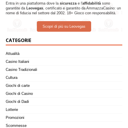
Entra in una piattaforma dove la
sicurezza
e l'
affidabilità
sono
garantite da
Leovegas
, certificato e garantito da AmmazzaCasino: un
nome di fiducia nel settore dal 2002. 18+ Gioco con responsabilità.
Scopri di più su Leovegas
CATEGORIE
Attualità
Casino Italiani
Casino Tradizionali
Cultura
Giochi di carte
Giochi di Casino
Giochi di Dadi
Lotterie
Promozioni
Scommesse