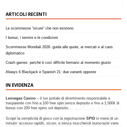
ARTICOLI RECENTI
Le scommesse “sicure” che non esistono
I bonus, i termini e le condizioni
Scommesse Mondiali 2026: guida alle quote, ai mercati e al caos
diplomatico
Crash games: perché è così difficile fermarsi al momento giusto
Always 6 Blackjack e Spanish 21: due varianti opposte
IN EVIDENZA
Leovegas Casino
– il tuo portale di divertimento responsabile e
trasparente con fino a 100 free spin senza deposito e fino a 1.500€ di
bonus con 200 free spins sul deposito.
Scopri la semplicità di gioco con la registrazione
SPID
in meno di un
minuto: accesso
rapido
,
sicuro
, e senza stucchevoli burocrazie varie.