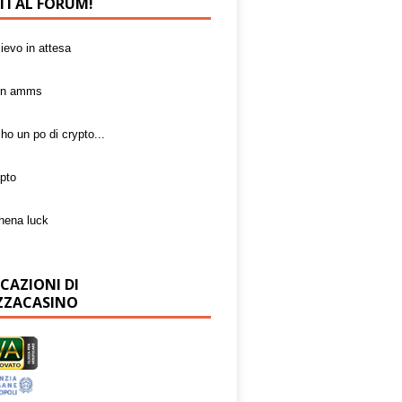
ITI AL FORUM!
ievo in attesa
on amms
ho un po di crypto...
ipto
hena luck
CASINÒ È AFFIDABILE O È SCAM?
ICAZIONI DI
ZACASINO
asinò
prelievo
ado paga?