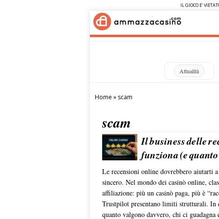
IL GIOCO E’ VIETA
Attualità
Home
»
scam
scam
Il business delle r
funziona (e quanto
Le recensioni online dovrebbero aiutarti a
sincero. Nel mondo dei casinò online, class
affiliazione: più un casinò paga, più è “
Trustpilot presentano limiti strutturali. In
quanto valgono davvero, chi ci guadagna 