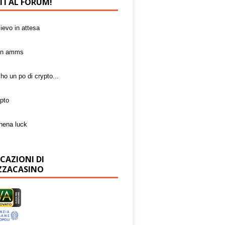
ITI AL FORUM!
ievo in attesa
on amms
ho un po di crypto...
ipto
hena luck
CASINÒ È AFFIDABILE O È SCAM?
ICAZIONI DI
ZACASINO
asinò
prelievo
ado paga?