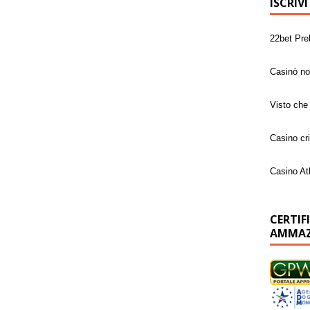
ISCRIV
22bet Prel
Casinò n
Visto che 
Casino cr
Casino At
RABONA 
CERTIF
AMMAZ
Winnita c
Richiesta 
wild torn