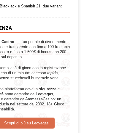
Blackjack e Spanish 21: due varianti
DENZA
 Casino
– il tuo portale di divertimento
le e trasparente con fino a 100 free spin
osito e fino a 1.500€ di bonus con 200
 sul deposito.
semplicità di gioco con la registrazione
eno di un minuto: accesso
rapido
,
 senza stucchevoli burocrazie varie.
una piattaforma dove la
sicurezza
e
ità
sono garantite da
Leovegas
,
to e garantito da AmmazzaCasino: un
iducia nel settore dal 2002. 18+ Gioco
sabilità.
Scopri di più su Leovegas