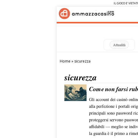
IL GIOCO E’ VIETA
Attualità
Home
»
sicurezza
sicurezza
Come non farsi rub
Gli account dei casinò onlin
alla perfezione i portali ori
principali sono password rici
proteggersi servono passwor
affidabili — meglio se indi
la guardia è il primo a rimet