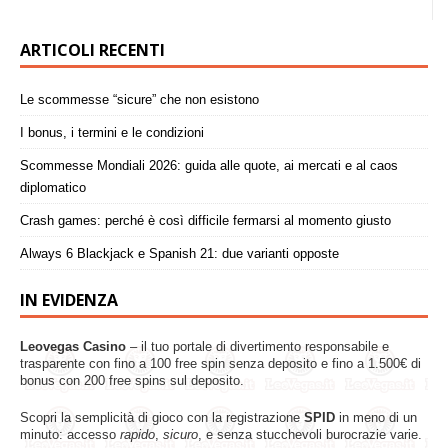
ARTICOLI RECENTI
Le scommesse “sicure” che non esistono
I bonus, i termini e le condizioni
Scommesse Mondiali 2026: guida alle quote, ai mercati e al caos
diplomatico
Crash games: perché è così difficile fermarsi al momento giusto
Always 6 Blackjack e Spanish 21: due varianti opposte
IN EVIDENZA
Leovegas Casino
– il tuo portale di divertimento responsabile e
trasparente con fino a 100 free spin senza deposito e fino a 1.500€ di
bonus con 200 free spins sul deposito.
Scopri la semplicità di gioco con la registrazione
SPID
in meno di un
minuto: accesso
rapido
,
sicuro
, e senza stucchevoli burocrazie varie.